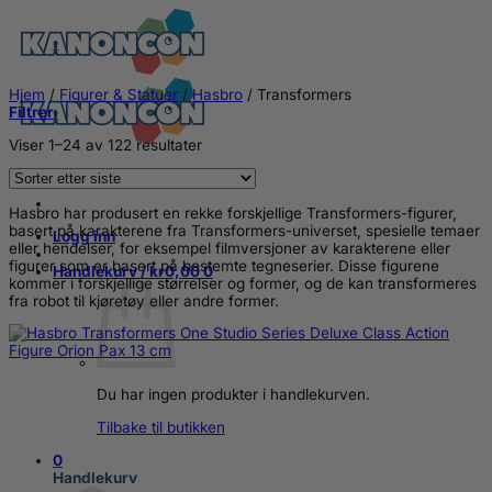
Skip
to
content
Hjem
/
Figurer & Statuer
/
Hasbro
/
Transformers
Filtrer
Sortert
Viser 1–24 av 122 resultater
etter
nyeste
Hasbro har produsert en rekke forskjellige Transformers-figurer,
basert på karakterene fra Transformers-universet, spesielle temaer
Logg inn
eller hendelser, for eksempel filmversjoner av karakterene eller
figurer som er basert på bestemte tegneserier. Disse figurene
Handlekurv /
kr
0,00
0
kommer i forskjellige størrelser og former, og de kan transformeres
fra robot til kjøretøy eller andre former.
Du har ingen produkter i handlekurven.
Tilbake til butikken
0
Handlekurv