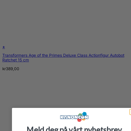
+
Transformers Age of the Primes Deluxe Class Actionfigur Autobot
Ratchet 15 cm
kr
389,00
Meld deg på vårt nyhetsbrev