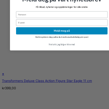
Få tilbud, nyheter og oppdateringer før alle andre
Fornavn
Email
Meld meg på
Ved å registrere deg godtar du å motta markedsføring på e-post
Nei takk, jeg følger ikke med
+
Transformers Deluxe Class Action Figure Star Eagle 11 cm
kr
399,00