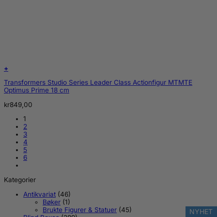
+
Transformers Studio Series Leader Class Actionfigur MTMTE
Optimus Prime 18 cm
kr
849,00
1
2
3
4
5
6
Kategorier
Antikvariat
(46)
Bøker
(1)
Brukte Figurer & Statuer
(45)
NYHET
NYHET
NYHET
NYHET
NYHET
NYHET
NYHET