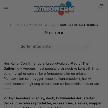
Skip
to
0
content
HJEM
/
SAMLEKORT & TCG
/
MAGIC THE GATHERING
FILTRER
Hos KanonCon finner du et bredt utvalg av
Magic: The
Gathering
– verdens mest populære strategiske kortspill. Enten
du er ny spiller som vil lære formatene eller en erfaren
Planeswalker som bygger neste konkurransedekk, har vi
produktene som gir deg akkurat den spillopplevelsen du er ute
etter.
Vi tilbyr
boostere, display, deck, Commander-lek, starter
decks, pre-release produkter, accessories, sleeves, mapper