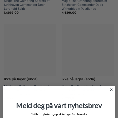
Magic The Gathering Secrets of
Magic The Gathering Secrets of
Strixhaven Commander Deck
Strixhaven Commander Deck
Lorehold Spirit
Witherbloom Pestilence
kr
899,00
kr
899,00
Ikke på lager (enda)
Ikke på lager (enda)
Magic the Gathering Secrets of
Magic the Gathering Secrets of
Strixhaven Commander Deck
Strixhaven Commander Deck
Quandrix Unlimited
Prismari Artistry
kr
899,00
kr
899,00
Meld deg på vårt nyhetsbrev
Få tilbud, nyheter og oppdateringer før alle andre