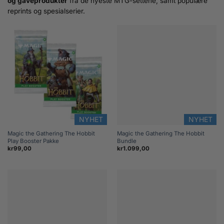
og gaveprodukter
fra de nyeste MTG-settene, samt populære
reprints og spesialserier.
NYHET
NYHET
Magic the Gathering The Hobbit
Magic the Gathering The Hobbit
Play Booster Pakke
Bundle
kr
99,00
kr
1.099,00