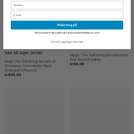
Fornavn
Email
Meld meg på
Ved å registrere deg godtar du å motta markedsføring på e-post
Nei takk, jeg følger ikke med
Ikke på lager (enda)
Magic: The Gathering Bloomburrow
Play Booster pakke
Magic the Gathering Secrets of
kr
99,00
Strixhaven Commander Deck
Silverquill Influence
kr
899,00