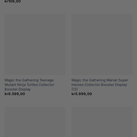
kr
109,00
Magic the Gathering Teenage
Magic the Gathering Marvel Super
Mutant Ninja Turtles Collector
Heroes Collector Booster Display
Booster Display
(12)
kr
6.599,00
kr
5.999,00