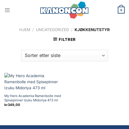
Skip
to
0
content
HJEM
/
UNCATEGORIZED
/
KJØKKENUTSTYR
FILTRER
My Hero Academia Ramenbolle med
Spisepinner Izuku Midoriya 473 ml
kr
349,00