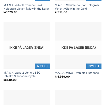
M.A.S.K. Vehicle Thunderhawk
M.A.S.K. Vehicle Condor Hologram
Hologram Variant (Glow in the Dark)
Variant (Glow in the Dark)
kr
1.179,00
kr
919,00
IKKE PÅ LAGER (ENDA)
IKKE PÅ LAGER (ENDA)
NYHET
NYHET
M.A.S.K. Wave 2 Vehicle SSC
M.A.S.K. Wave 2 Vehicle Hurricane
(Stealth Submarine Cycle)
kr
1.369,00
kr
849,00