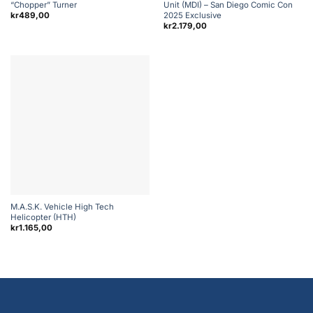
“Chopper” Turner
Unit (MDI) – San Diego Comic Con
2025 Exclusive
kr
489,00
kr
2.179,00
M.A.S.K. Vehicle High Tech
Helicopter (HTH)
kr
1.165,00