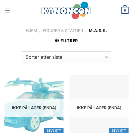
Skip
to
0
content
HJEM
/
FIGURER & STATUER
/
M.A.S.K.
FILTRER
IKKE PÅ LAGER (ENDA)
IKKE PÅ LAGER (ENDA)
NYHET
NYHET