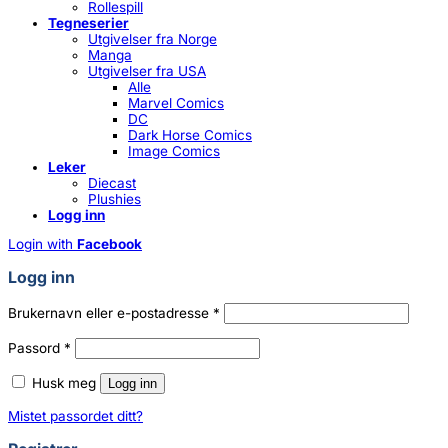
Rollespill
Tegneserier
Utgivelser fra Norge
Manga
Utgivelser fra USA
Alle
Marvel Comics
DC
Dark Horse Comics
Image Comics
Leker
Diecast
Plushies
Logg inn
Login with
Facebook
Logg inn
Påkrevd
Brukernavn eller e-postadresse
*
Påkrevd
Passord
*
Husk meg
Logg inn
Mistet passordet ditt?