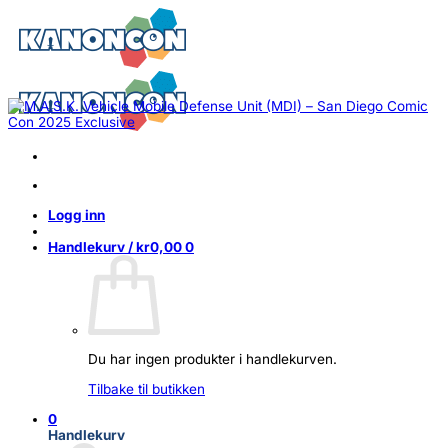
Skip
to
content
Logg inn
Handlekurv /
kr
0,00
0
Du har ingen produkter i handlekurven.
Tilbake til butikken
0
Handlekurv