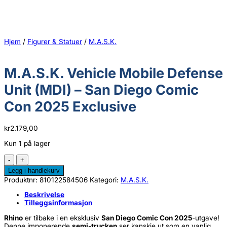
Hjem
/
Figurer & Statuer
/
M.A.S.K.
M.A.S.K. Vehicle Mobile Defense
Unit (MDI) – San Diego Comic
Con 2025 Exclusive
kr
2.179,00
Kun 1 på lager
M.A.S.K.
Vehicle
Legg i handlekurv
Mobile
Produktnr:
810122584506
Kategori:
M.A.S.K.
Defense
Unit
Beskrivelse
(MDI)
Tilleggsinformasjon
–
San
Rhino
er tilbake i en eksklusiv
San Diego Comic Con 2025
-utgave!
Diego
Denne imponerende
semi-trucken
ser kanskje ut som en vanlig