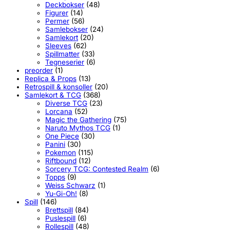
Deckbokser
(48)
Figurer
(14)
Permer
(56)
Samlebokser
(24)
Samlekort
(20)
Sleeves
(62)
Spillmatter
(33)
Tegneserier
(6)
preorder
(1)
Replica & Props
(13)
Retrospill & konsoller
(20)
Samlekort & TCG
(368)
Diverse TCG
(23)
Lorcana
(52)
Magic the Gathering
(75)
Naruto Mythos TCG
(1)
One Piece
(30)
Panini
(30)
Pokemon
(115)
Riftbound
(12)
Sorcery TCG: Contested Realm
(6)
Topps
(9)
Weiss Schwarz
(1)
Yu-Gi-Oh!
(8)
Spill
(146)
Brettspill
(84)
Puslespill
(6)
Rollespill
(48)