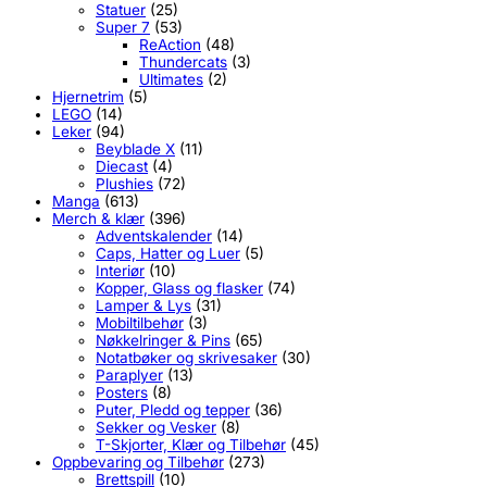
Statuer
(25)
Super 7
(53)
ReAction
(48)
Thundercats
(3)
Ultimates
(2)
Hjernetrim
(5)
LEGO
(14)
Leker
(94)
Beyblade X
(11)
Diecast
(4)
Plushies
(72)
Manga
(613)
Merch & klær
(396)
Adventskalender
(14)
Caps, Hatter og Luer
(5)
Interiør
(10)
Kopper, Glass og flasker
(74)
Lamper & Lys
(31)
Mobiltilbehør
(3)
Nøkkelringer & Pins
(65)
Notatbøker og skrivesaker
(30)
Paraplyer
(13)
Posters
(8)
Puter, Pledd og tepper
(36)
Sekker og Vesker
(8)
T-Skjorter, Klær og Tilbehør
(45)
Oppbevaring og Tilbehør
(273)
Brettspill
(10)