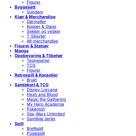
Figurer
Byggesett
Gundam
Klær & Merchandise
Dørmatter
Kopper & Glass
Sekker og vesker
T-Skjorter
Alt merchandise
Figurer & Statuer
Manga
Oppbevaring & Tilbehør
Tegneserier
TCG
Figurer
Retrospill & Konsoller
Brukt
Samlekort & TCG
Disney Lorcana
Flesh and Blood
Magic the Gathering
My Hero Academia
Pokemon
Star Wars Unlimited
Samtlige serier
Spill
Brettspill
Puslespill