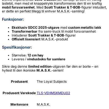
Comic
lastebil, men med et knappetrykk transformeres den til en kraftig
Con
mobil forsvarsenhet
. Med
Scott Trakker & T-BOB
-figurer inkludert,
2025
er dette en perfekt tillegg til enhver M.A.S.K.-samling!
Exclusive
antall
Funksjoner:
Eksklusiv SDCC 2025-utgave
med
custom metallic lakk
Transformerbar
fra semi-truck til mobil forsvarsenhet
Inkluderer
Scott Trakker & T-BOB
-figurer
Offisielt lisensiert
M.A.S.K.-produkt
Spesifikasjoner:
Størrelse:
12 cm høy
Leveres i
vindusboks for samlere
Sikre deg denne
limited edition
-utgaven før den er borte – en
hyllest til den ikoniske
M.A.S.K.
-serien!
Produsent
The Loyal Subjects
Produsent Varekode
TLS-VEHMSKMDU02
Merkevare
M.A.S.K.