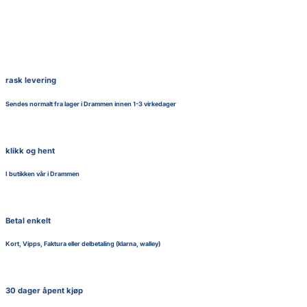
rask levering
Sendes normalt fra lager i Drammen innen 1-3 virkedager
klikk og hent
I butikken vår i Drammen
Betal enkelt
Kort, Vipps, Faktura eller delbetaling (klarna, walley)
30 dager åpent kjøp