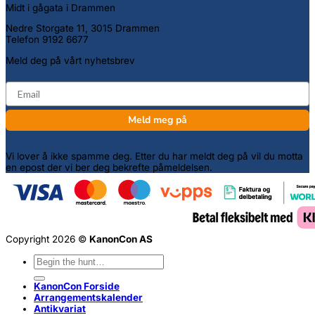
Midt i gågata i Drammen
Nedre Storgate 11, 3015 Drammen
Telefon 9192 6677
Meld deg på vårt nyhetsbrev
email
Meld meg på
Vi lover å ikke spamme deg. Etter du har meldt deg på vil du motta
en epost der vi ber deg bekrefte påmeldelsen.
Copyright 2026 ©
KanonCon AS
Søk
etter:
KanonCon Forside
Arrangementskalender
Antikvariat