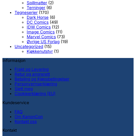
Spillmatter
(2)
Terninger
(6)
Tegneserier
(170)
Dark Horse
(6)
DC Comics
(49)
IDW Comics
(12)
Image Comics
(11)
Marvel Comics
(73)
Øvrige US Forlag
(19)
Uncategorized
(15)
Kjøkkenutstyr
(1)
Informasjon
Frakt og Levering
Retur og angrerett
Betaling og Kjøpsbetingelser
Personvernserklæring
Slett meg
Cookieerklæring (EU)
Kundeservice
FAQ
Om KanonCon
Kontakt oss
Kontakt