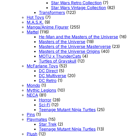
Star Wars Retro Collection
(7)
Star Wars Vintage Collection
(82)
Transformers
(122)
Hot Toys
(7)
M.A.S.K.
(9)
Manga/Anime Figurer
(255)
Mattel
(116)
He-Man and the Masters of the Universe
(16)
Masters of the Universe
(19)
Masters of the Universe Masterverse
(23)
Masters of the Universe Origins
(40)
MOTU x ThunderCats
(4)
Turtles of Grayskull
(12)
McFarlane Toys
(52)
DC Direct
(5)
DC Multiverse
(20)
DC Retro
(1)
Mondo
(1)
Mythic Legions
(10)
NECA
(81)
Horror
(28)
Sci-Fi
(12)
Teenage Mutant Ninja Turtles
(25)
Pins
(1)
Playmates
(15)
Star Trek
(2)
Teenage Mutant Ninja Turtles
(13)
Plush
(12)