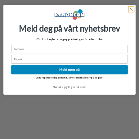
Meld deg på vårt nyhetsbrev
Få tilbud, nyheter og oppdateringer før alle andre
Fornavn
Email
Meld meg på
Ved å registrere deg godtar du å motta markedsføring på e-post
Nei takk, jeg følger ikke med
NYHET
Transformers One Studio Series Deluxe Class Action Figure Orion Pax 13 cm
kr
399,00