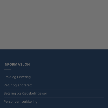
Transformers Studio Series Astrotrain Actionfigur 17 cm
kr
849,00
INFORMASJON
Frakt og Levering
Retur og angrerett
Betaling og Kjøpsbetingelser
Personvernserklæring