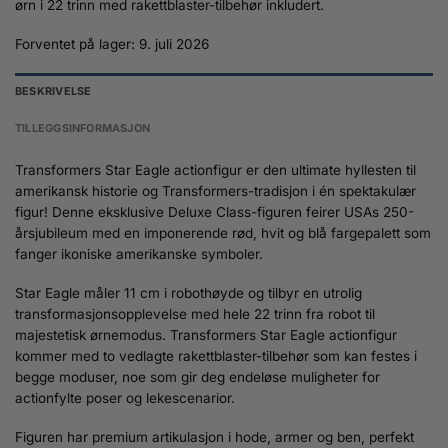
ørn i 22 trinn med rakettblaster-tilbehør inkludert.
Forventet på lager: 9. juli 2026
BESKRIVELSE
TILLEGGSINFORMASJON
Transformers Star Eagle actionfigur er den ultimate hyllesten til
amerikansk historie og Transformers-tradisjon i én spektakulær
figur! Denne eksklusive Deluxe Class-figuren feirer USAs 250-
årsjubileum med en imponerende rød, hvit og blå fargepalett som
fanger ikoniske amerikanske symboler.
Star Eagle måler 11 cm i robothøyde og tilbyr en utrolig
transformasjonsopplevelse med hele 22 trinn fra robot til
majestetisk ørnemodus. Transformers Star Eagle actionfigur
kommer med to vedlagte rakettblaster-tilbehør som kan festes i
begge moduser, noe som gir deg endeløse muligheter for
actionfylte poser og lekescenarior.
Figuren har premium artikulasjon i hode, armer og ben, perfekt