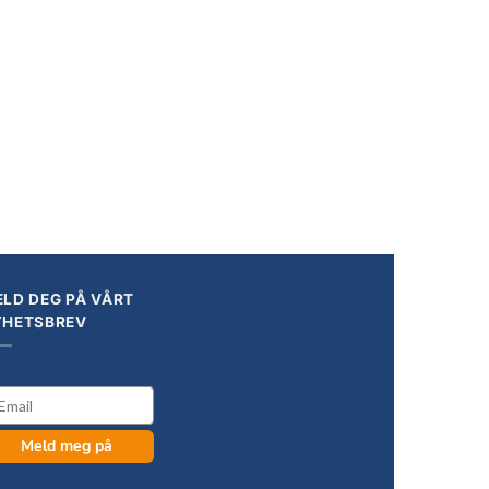
+
xe Class
Transformers Studio Series Astrotrain
Actionfigur 17 cm
kr
849,00
LD DEG PÅ VÅRT
YHETSBREV
il
Meld meg på