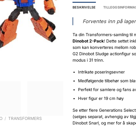
BESKRIVELSE
TILLEGGSINFORMA
Forventes inn på lage
Ta din Transformers-samling til
Dinobot 2-Pack
! Dette settet i
som kan konverteres mellom robo
G2 Dinobot Sludge actionfigur s
modus i 31 trinn.
Intrikate poseringsevner
Medfølgende tilbehør som bla
Perfekt for samlere og fans av
Hver figur er 19 cm høy
Se etter flere Generations Sele
(selges separat, avhengig av til
O
/
TRANSFORMERS
Dinobot Snarl, og mer for å ska