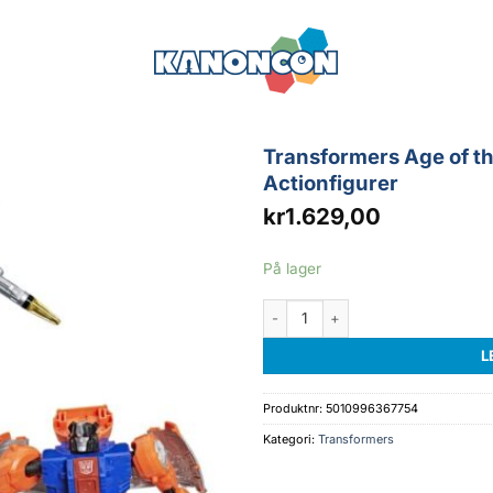
Transformers Age of t
Actionfigurer
kr
1.629,00
På lager
Transformers Age of the Primes G2 
L
Produktnr:
5010996367754
Kategori:
Transformers