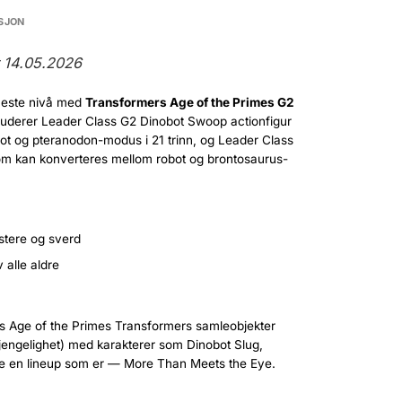
SJON
r 14.05.2026
 neste nivå med
Transformers Age of the Primes G2
nkluderer Leader Class G2 Dinobot Swoop actionfigur
t og pteranodon-modus i 21 trinn, og Leader Class
om kan konverteres mellom robot og brontosaurus-
stere og sverd
 alle aldre
cts Age of the Primes Transformers samleobjekter
gjengelighet) med karakterer som Dinobot Slug,
pe en lineup som er — More Than Meets the Eye.