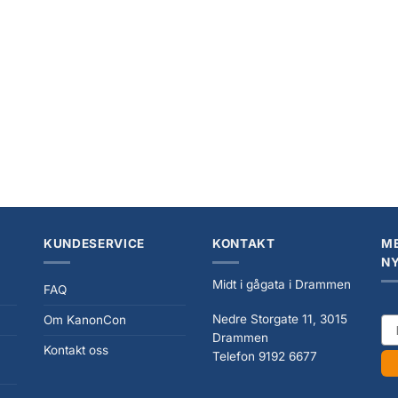
+
NYHET
 Things x Transformers Actionfigur
Transformers One Studio Series Delu
Freakwency & 8-Trax 15 cm
Action Figure Thundercracker 13 cm
0
kr
399,00
KUNDESERVICE
KONTAKT
ME
N
Midt i gågata i Drammen
FAQ
Nedre Storgate 11, 3015
Om KanonCon
ema
Drammen
Kontakt oss
Telefon 9192 6677