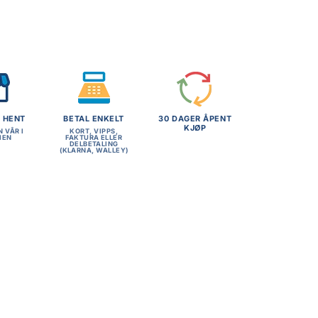
G HENT
BETAL ENKELT
30 DAGER ÅPENT
KJØP
N VÅR I
KORT, VIPPS,
MEN
FAKTURA ELLER
DELBETALING
(KLARNA, WALLEY)