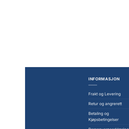
+
+
NYHET
Transformers One Studio Series Deluxe Class
Stranger
Action Figure Orion Pax 13 cm
2-Pack 
kr
399,00
kr
779,0
INFORMASJON
Frakt og Levering
Retur og angrerett
Betaling og
Kjøpsbetingelser