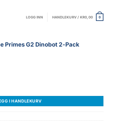
LOGG INN
HANDLEKURV /
KR
0,00
0
he Primes G2 Dinobot 2-Pack
Dinobot 2-Pack Actionfigurer antall
EGG I HANDLEKURV