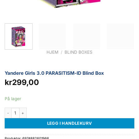
HJEM
/
BLIND BOXES
Yandere Girls 3.0 PARASITISM-ID Blind Box
kr
299,00
På lager
Yandere Girls 3.0 PARASITISM-ID Blind Box antall
LEGG I HANDLEKURV
Produktnr:
6974882601966