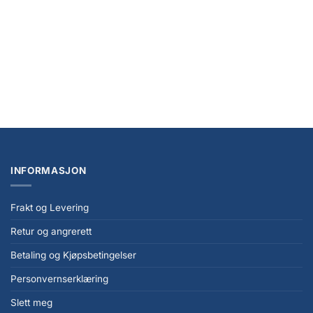
Funism Alexander the Fat Tiger – Little Tiger and His Companions Blind Box
figur
kr
219,00
INFORMASJON
Frakt og Levering
Retur og angrerett
Betaling og Kjøpsbetingelser
Personvernserklæring
Slett meg