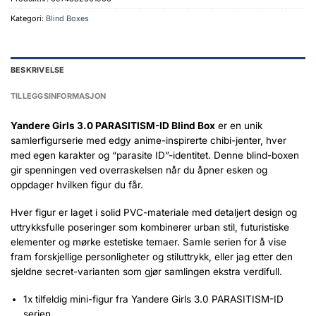
Kategori:
Blind Boxes
BESKRIVELSE
TILLEGGSINFORMASJON
Yandere Girls 3.0 PARASITISM-ID Blind Box
er en unik
samlerfigurserie med edgy anime-inspirerte chibi-jenter, hver
med egen karakter og “parasite ID”-identitet. Denne blind-boxen
gir spenningen ved overraskelsen når du åpner esken og
oppdager hvilken figur du får.
Hver figur er laget i solid PVC-materiale med detaljert design og
uttrykksfulle poseringer som kombinerer urban stil, futuristiske
elementer og mørke estetiske temaer. Samle serien for å vise
fram forskjellige personligheter og stiluttrykk, eller jag etter den
sjeldne secret-varianten som gjør samlingen ekstra verdifull.
1x tilfeldig mini-figur fra Yandere Girls 3.0 PARASITISM-ID
serien