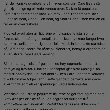
har de ikoniske symbolene på magen som gjør Care Bears så
gjenkjennelige og elskede verden over. Du kan få populære
karakterer som Cheer Bear, Grumpy Bear, Tenderheart Bear,
Funshine Bear, Good Luck Bear, og Share Bear – men hvilken du
får er en overraskelse!
Flocked overflaten gir figurene en luksuriøs tekstur som er
fantastisk å ta på, og de detaljerte ansiktsuttrykkene fanger hver
karakters unike personlighet perfekt. Med sin kompakte størrelse
på 8cm er de ideelle for både skrivebordet, bokhylla eller som del
av en større Care Bears samling.
Simba har laget disse figurene med høy oppmerksomhet på
detaljer og kvalitet. Blind box-konseptet gjør hver åpning til en
magisk opplevelse – du vet aldri hvilken Care Bear som kommer
til å bli din nye følgesvenn! Dette gjør dem perfekte som gaver
eller for de som elsker spenningen ved samleobjekter.
Vær raskt ute – disse populære figurene selger fort, og med bare
8 stykker per display får du en begrenset mulighet til å
komplettere samlingen din. Perfekt for fans i alle aldre som vil
oppleve Care Bears-magien på nytt!