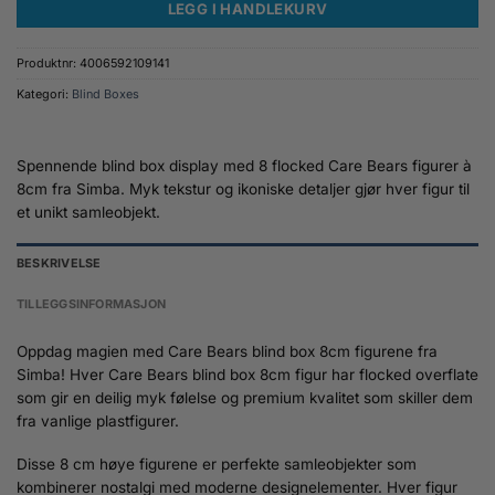
LEGG I HANDLEKURV
Produktnr:
4006592109141
Kategori:
Blind Boxes
Spennende blind box display med 8 flocked Care Bears figurer à
8cm fra Simba. Myk tekstur og ikoniske detaljer gjør hver figur til
et unikt samleobjekt.
BESKRIVELSE
TILLEGGSINFORMASJON
Oppdag magien med Care Bears blind box 8cm figurene fra
Simba! Hver Care Bears blind box 8cm figur har flocked overflate
som gir en deilig myk følelse og premium kvalitet som skiller dem
fra vanlige plastfigurer.
Disse 8 cm høye figurene er perfekte samleobjekter som
kombinerer nostalgi med moderne designelementer. Hver figur