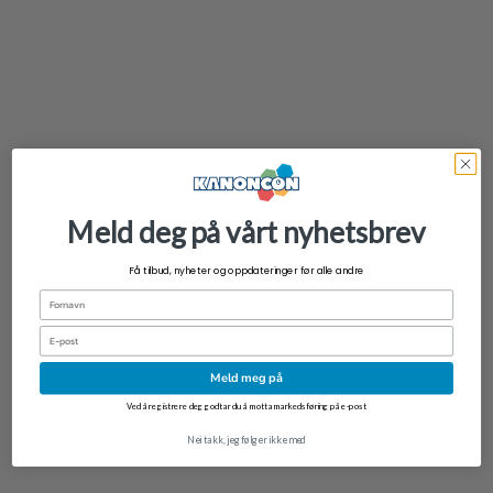
Meld deg på vårt nyhetsbrev
Få tilbud, nyheter og oppdateringer før alle andre
Fornavn
Email
Meld meg på
NYHET
Ved å registrere deg godtar du å motta markedsføring på e-post
Sleeping Eeveelution Figure Blind Box
Nei takk, jeg følger ikke med
kr
269,00