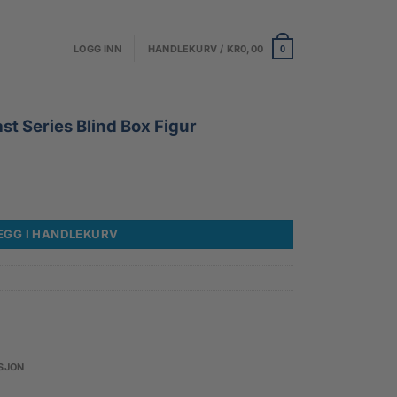
LOGG INN
HANDLEKURV /
KR
0,00
0
st Series Blind Box Figur
EGG I HANDLEKURV
SJON