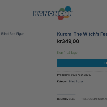
Kuromi The Witch’s Fea
kr
349,00
Kun 1 på lager
L
Produktnr:
6936785428057
Kategori:
Blind Boxes
BESKRIVELSE
TILLEGGSINFORMA