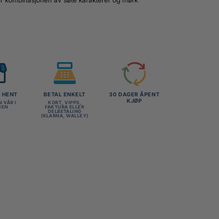
G HENT
BETAL ENKELT
30 DAGER ÅPENT
KJØP
N VÅR I
KORT, VIPPS,
MEN
FAKTURA ELLER
DELBETALING
(KLARNA, WALLEY)