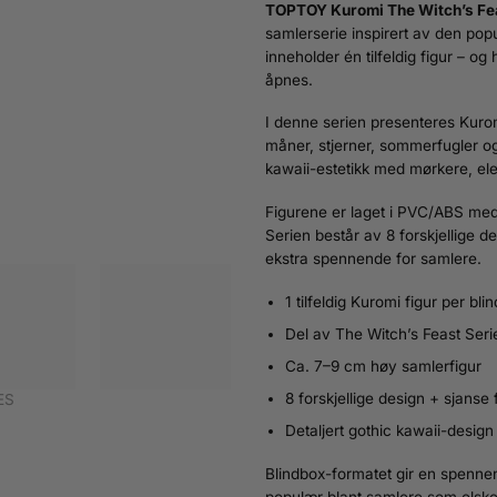
TOPTOY Kuromi The Witch’s Fea
samlerserie inspirert av den pop
inneholder én tilfeldig figur – og
åpnes.
I denne serien presenteres Kuro
måner, stjerner, sommerfugler o
kawaii-estetikk med mørkere, eleg
Figurene er laget i PVC/ABS med
Serien består av 8 forskjellige d
ekstra spennende for samlere.
1 tilfeldig Kuromi figur per bli
Del av The Witch’s Feast Ser
Ca. 7–9 cm høy samlerfigur
8 forskjellige design + sjanse 
ES
Detaljert gothic kawaii-desig
Blindbox-formatet gir en spennen
populær blant samlere som elske