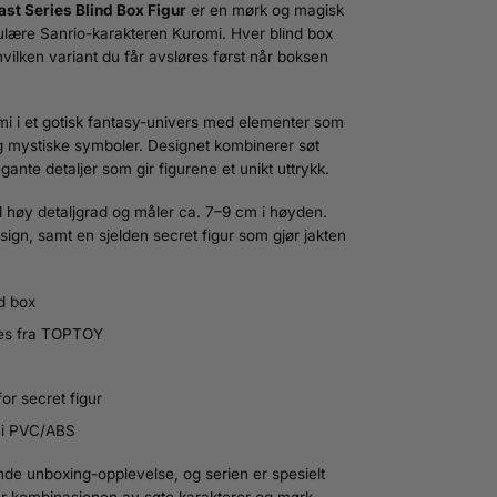
st Series Blind Box Figur
er en mørk og magisk
ulære Sanrio-karakteren Kuromi. Hver blind box
 hvilken variant du får avsløres først når boksen
mi i et gotisk fantasy-univers med elementer som
g mystiske symboler. Designet kombinerer søt
ante detaljer som gir figurene et unikt uttrykk.
 høy detaljgrad og måler ca. 7–9 cm i høyden.
esign, samt en sjelden secret figur som gjør jakten
nd box
ies fra TOPTOY
for secret figur
n i PVC/ABS
de unboxing-opplevelse, og serien er spesielt
r kombinasjonen av søte karakterer og mørk