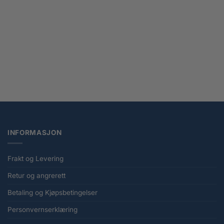
Ultimate Guard Flexxfolio 360 18-Pocket Xenoskin – Grønn
kr
329,00
INFORMASJON
Frakt og Levering
Retur og angrerett
Betaling og Kjøpsbetingelser
Personvernserklæring