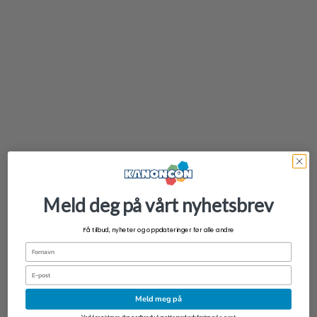
Meld deg på vårt nyhetsbrev
Ultra Pro 9-Pocket PRO-Binder Pokemon Mega Charizard X og Y
Få tilbud, nyheter og oppdateringer før alle andre
kr
369,00
Fornavn
Email
Meld meg på