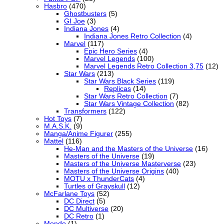
Hasbro
(470)
Ghostbusters
(5)
GI Joe
(3)
Indiana Jones
(4)
Indiana Jones Retro Collection
(4)
Marvel
(117)
Epic Hero Series
(4)
Marvel Legends
(100)
Marvel Legends Retro Collection 3,75
(12)
Star Wars
(213)
Star Wars Black Series
(119)
Replicas
(14)
Star Wars Retro Collection
(7)
Star Wars Vintage Collection
(82)
Transformers
(122)
Hot Toys
(7)
M.A.S.K.
(9)
Manga/Anime Figurer
(255)
Mattel
(116)
He-Man and the Masters of the Universe
(16)
Masters of the Universe
(19)
Masters of the Universe Masterverse
(23)
Masters of the Universe Origins
(40)
MOTU x ThunderCats
(4)
Turtles of Grayskull
(12)
McFarlane Toys
(52)
DC Direct
(5)
DC Multiverse
(20)
DC Retro
(1)
Mondo
(1)