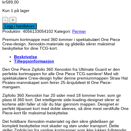
kr
589,00
Kun 1 på lager
Ultimate
Guard
Legg i handlekurv
Zipfolio
Produktnr:
4056133054102
Kategori:
Permer
360
Xenoskin
Premium kortmappe med 360 lommer i spektakulært One Piece
One
Crew-design. Xenoskin-materiale og glidelås sikrer maksimal
Piece
beskyttelse for dine TCG-kort.
-
Crew
Beskrivelse
antall
Tilleggsinformasjon
Den One Piece Zipfolio 360 Xenoskin fra Ultimate Guard er den
perfekte kortmappen for alle One Piece TCG-samlere! Med sitt
spektakulære Crew-design hyller denne premiummappen Straw Hat
Pirates-mannskapet som feirer 25-årsjubileet til One Piece-
mangaen.
Zipfolio 360 Xenoskin har 20 sider med 18 lommer hver, som gir
plass til 360 kort. Det intelligente side-loading-designet sikrer at
kortene aldri faller ut når du blar gjennom mappen. Designet er
perfekt tilpasset kort med doble sleeves, så dine mest verdifulle One
Piece-kort får maksimal beskyttelse.
Det holdbare Xenoskin-materialet og den sikre glidelåsen gir
komplett beskyttelse mot skader og støv under transport. Dette
skiller Zipfolio’en fra vanlige kortmapper som ikke lukkes fullstendig.