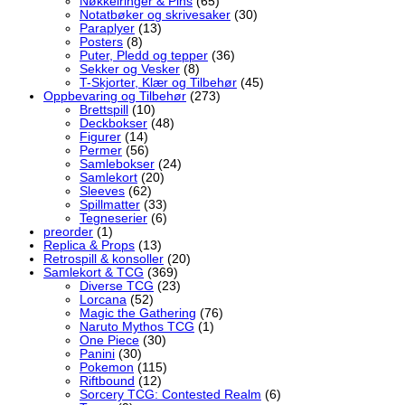
Nøkkelringer & Pins
(65)
Notatbøker og skrivesaker
(30)
Paraplyer
(13)
Posters
(8)
Puter, Pledd og tepper
(36)
Sekker og Vesker
(8)
T-Skjorter, Klær og Tilbehør
(45)
Oppbevaring og Tilbehør
(273)
Brettspill
(10)
Deckbokser
(48)
Figurer
(14)
Permer
(56)
Samlebokser
(24)
Samlekort
(20)
Sleeves
(62)
Spillmatter
(33)
Tegneserier
(6)
preorder
(1)
Replica & Props
(13)
Retrospill & konsoller
(20)
Samlekort & TCG
(369)
Diverse TCG
(23)
Lorcana
(52)
Magic the Gathering
(76)
Naruto Mythos TCG
(1)
One Piece
(30)
Panini
(30)
Pokemon
(115)
Riftbound
(12)
Sorcery TCG: Contested Realm
(6)