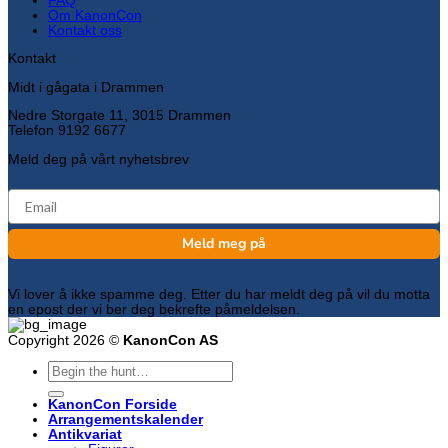
FAQ
Om KanonCon
Kontakt oss
Kontakt
Midt i gågata i Drammen
Nedre Storgate 11, 3015 Drammen
Telefon 9192 6677
Meld deg på vårt nyhetsbrev
email
Meld meg på
Vi lover å ikke spamme deg. Etter du har meldt deg på vil du motta
en epost der vi ber deg bekrefte påmeldelsen.
Copyright 2026 ©
KanonCon AS
Søk
etter:
KanonCon Forside
Arrangementskalender
Antikvariat