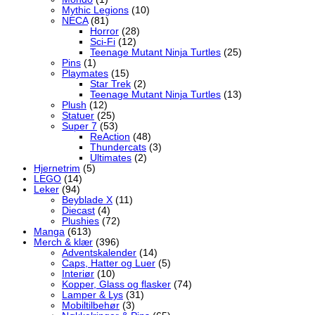
Mythic Legions
(10)
NECA
(81)
Horror
(28)
Sci-Fi
(12)
Teenage Mutant Ninja Turtles
(25)
Pins
(1)
Playmates
(15)
Star Trek
(2)
Teenage Mutant Ninja Turtles
(13)
Plush
(12)
Statuer
(25)
Super 7
(53)
ReAction
(48)
Thundercats
(3)
Ultimates
(2)
Hjernetrim
(5)
LEGO
(14)
Leker
(94)
Beyblade X
(11)
Diecast
(4)
Plushies
(72)
Manga
(613)
Merch & klær
(396)
Adventskalender
(14)
Caps, Hatter og Luer
(5)
Interiør
(10)
Kopper, Glass og flasker
(74)
Lamper & Lys
(31)
Mobiltilbehør
(3)