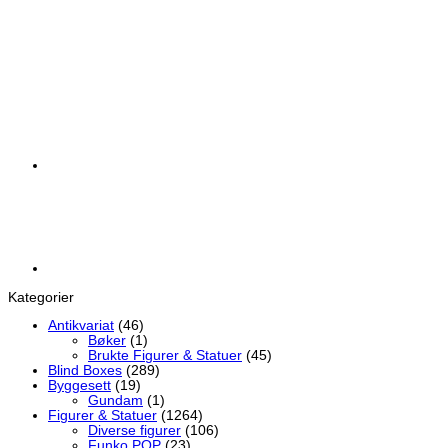
Ultimate Guard Flexxfolio 360 18-Pocket Xenoskin – Rød
kr
329,00
Kategorier
Antikvariat
(46)
Bøker
(1)
Brukte Figurer & Statuer
(45)
Blind Boxes
(289)
Byggesett
(19)
Gundam
(1)
Figurer & Statuer
(1264)
Diverse figurer
(106)
Funko POP
(23)