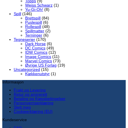
Topps
(9)
Weiss Schwarz
(1)
Yu-Gi-Oh!
(8)
Spill
(146)
Brettspill
(84)
Puslespill
(6)
Rollespill
(48)
Spillmatter
(2)
Terninger
(6)
Tegneserier
(170)
Dark Horse
(6)
DC Comics
(49)
IDW Comics
(12)
Image Comics
(11)
Marvel Comics
(73)
Øvrige US Forlag
(19)
Uncategorized
(15)
Kjøkkenutstyr
(1)
Informasjon
Frakt og Levering
Retur og angrerett
Betaling og Kjøpsbetingelser
Personvernserklæring
Slett meg
Cookieerklæring (EU)
Kundeservice