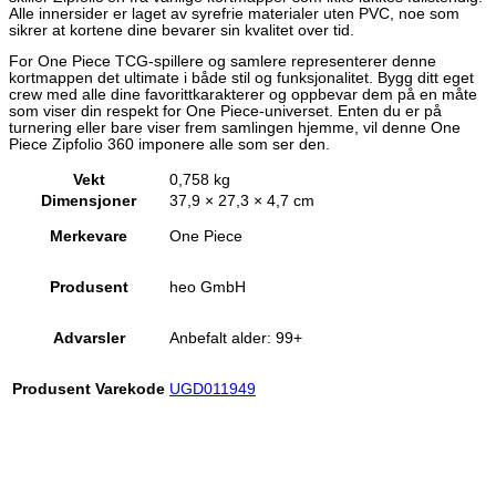
Alle innersider er laget av syrefrie materialer uten PVC, noe som
sikrer at kortene dine bevarer sin kvalitet over tid.
For One Piece TCG-spillere og samlere representerer denne
kortmappen det ultimate i både stil og funksjonalitet. Bygg ditt eget
crew med alle dine favorittkarakterer og oppbevar dem på en måte
som viser din respekt for One Piece-universet. Enten du er på
turnering eller bare viser frem samlingen hjemme, vil denne One
Piece Zipfolio 360 imponere alle som ser den.
Vekt
0,758 kg
Dimensjoner
37,9 × 27,3 × 4,7 cm
Merkevare
One Piece
Produsent
heo GmbH
Advarsler
Anbefalt alder: 99+
Produsent Varekode
UGD011949