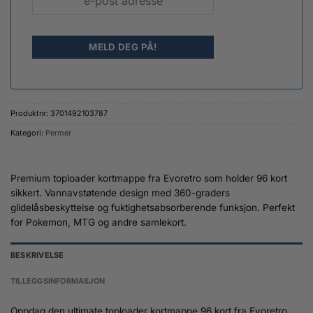
Produktnr:
3701492103787
Kategori:
Permer
Premium toploader kortmappe fra Evoretro som holder 96 kort
sikkert. Vannavstøtende design med 360-graders
glidelåsbeskyttelse og fuktighetsabsorberende funksjon. Perfekt
for Pokemon, MTG og andre samlekort.
BESKRIVELSE
TILLEGGSINFORMASJON
Oppdag den ultimate toploader kortmappe 96 kort fra Evoretro