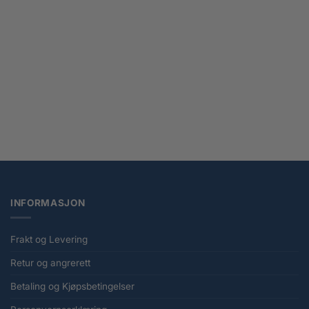
Ultimate Guard Flexxfolio 360 18-Pocket Xenoskin – Rød
kr
329,00
INFORMASJON
Frakt og Levering
Retur og angrerett
Betaling og Kjøpsbetingelser