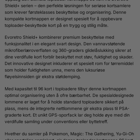
Shield+ serien – den perfekte løsningen for seriøse kortsamlere
som krever førsteklasses beskyttelse og organisering. Denne
kompakte kortmappen er designet spesielt for å oppbevare
toploader-beskyttede kort på en trygg og stilig måte.
Evoretro Shield+ kombinerer premium beskyttelse med
funksjonalitet i en elegant svart design. Den vannavstøtende
mikrofiberlæroverflaten og 360-graders glidelåslukking sikrer at
dine verdifulle kort forblir beskyttet mot støv, fuktighet og skader.
Det innovative designet inkluderer et spesielt rom for tørremiddel
som holder fuktigheten unna, mens den luksuriøse
fløyelsinnsiden gir ekstra støtdemping.
Med kapasitet til 96 kort i toploadere tilbyr denne kortmappen
optimal organisering uten å ofre bærbarhet. De spesialdesignede
lommene er laget for å holde standard toploadere sikkert på
plass, mens de integrerte nettlommene gir ekstra plass til PSA-
graderte kort. Et unikt GPS-sporfack lar deg holde øye med din
verdifulle samling under conventions eller byttetreff.
Hvether du samler på Pokemon, Magic: The Gathering, Yu-Gi-Oh