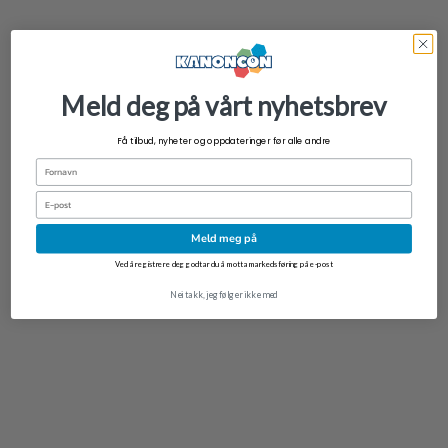
Meld deg på vårt nyhetsbrev
Få tilbud, nyheter og oppdateringer før alle andre
Fornavn
Email
Meld meg på
Ved å registrere deg godtar du å motta markedsføring på e-post
Nei takk, jeg følger ikke med
Ultra Pro Elite Series Pikachu 12-Pocket Zippered PRO-Binder for Pokemon
kr
629,00