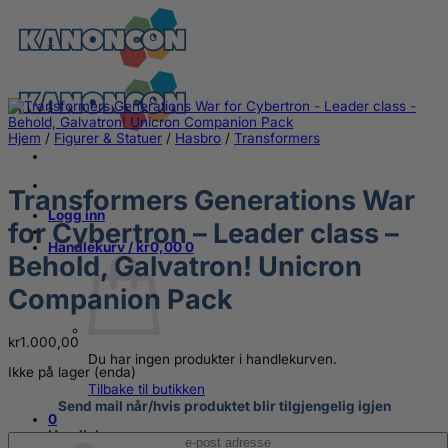
Skip
to
content
Hjem
/
Figurer & Statuer
/
Hasbro
/
Transformers
Transformers Generations War
Logg inn
for Cybertron – Leader class –
Handlekurv /
kr
0,00
0
Behold, Galvatron! Unicron
Companion Pack
kr
1.000,00
Du har ingen produkter i handlekurven.
Ikke på lager (enda)
Tilbake til butikken
Send mail når/hvis produktet blir tilgjengelig igjen
0
Handlekurv