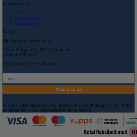
Kundeservice
FAQ
Om KanonCon
Kontakt oss
Kontakt
Midt i gågata i Drammen
Nedre Storgate 11, 3015 Drammen
Telefon 9192 6677
Meld deg på vårt nyhetsbrev
email
Meld meg på
Vi lover å ikke spamme deg. Etter du har meldt deg på vil du motta
en epost der vi ber deg bekrefte påmeldelsen.