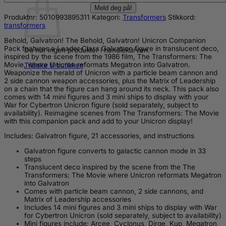
Produktnr:
5010993895311
Kategori:
Transformers
Stikkord:
transformers
Behold, Galvatron! The Behold, Galvatron! Unicron Companion
Pack features a Leader Class Galvatron figure in translucent deco,
Du har ingen produkter i handlekurven.
inspired by the scene from the 1986 film, The Transformers: The
Movie, where Unicron reformats Megatron into Galvatron.
Tilbake til butikken
Weaponize the herald of Unicron with a particle beam cannon and
2 side cannon weapon accessories, plus the Matrix of Leadership
on a chain that the figure can hang around its neck. This pack also
comes with 14 mini figures and 3 mini ships to display with your
War for Cybertron Unicron figure (sold separately, subject to
availability). Reimagine scenes from The Transformers: The Movie
with this companion pack and add to your Unicron display!
Includes: Galvatron figure, 21 accessories, and instructions
Galvatron figure converts to galactic cannon mode in 33
steps
Translucent deco inspired by the scene from the The
Transformers: The Movie where Unicron reformats Megatron
into Galvatron
Comes with particle beam cannon, 2 side cannons, and
Matrix of Leadership accessories
Includes 14 mini figures and 3 mini ships to display with War
for Cybertron Unicron (sold separately, subject to availability)
Mini figures include: Arcee, Cyclonus, Dirge, Kup, Megatron,