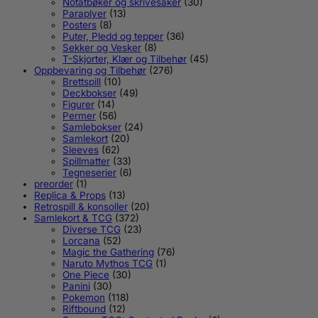
Notatbøker og skrivesaker
(30)
Paraplyer
(13)
Posters
(8)
Puter, Pledd og tepper
(36)
Sekker og Vesker
(8)
T-Skjorter, Klær og Tilbehør
(45)
Oppbevaring og Tilbehør
(276)
Brettspill
(10)
Deckbokser
(49)
Figurer
(14)
Permer
(56)
Samlebokser
(24)
Samlekort
(20)
Sleeves
(62)
Spillmatter
(33)
Tegneserier
(6)
preorder
(1)
Replica & Props
(13)
Retrospill & konsoller
(20)
Samlekort & TCG
(372)
Diverse TCG
(23)
Lorcana
(52)
Magic the Gathering
(76)
Naruto Mythos TCG
(1)
One Piece
(30)
Panini
(30)
Pokemon
(118)
Riftbound
(12)