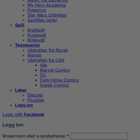
Magic the Gathering
My Hero Academia
Pokemon
Star Wars Unlimited
Samtlige serier
Spill
Brettspill
Puslespill
Rollespill
Tegneserier
Utgivelser fra Norge
Manga
Utgivelser fra USA
Alle
Marvel Comics
DC
Dark Horse Comics
Image Comics
Leker
Diecast
Plushies
Logg inn
Login with
Facebook
Logg inn
Påkrevd
Brukernavn eller e-postadresse
*