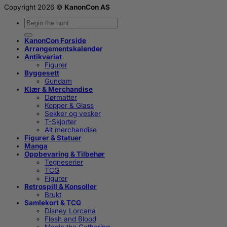
Copyright 2026 ©
KanonCon AS
Søk
etter:
KanonCon Forside
Arrangementskalender
Antikvariat
Figurer
Byggesett
Gundam
Klær & Merchandise
Dørmatter
Kopper & Glass
Sekker og vesker
T-Skjorter
Alt merchandise
Figurer & Statuer
Manga
Oppbevaring & Tilbehør
Tegneserier
TCG
Figurer
Retrospill & Konsoller
Brukt
Samlekort & TCG
Disney Lorcana
Flesh and Blood