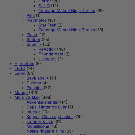
Horror
(28)
Sci-Fi
(12)
Teenage Mutant Ninja Turtles
(25)
Pins
(1)
Playmates
(15)
Star Trek
(2)
Teenage Mutant Ninja Turtles
(13)
Plush
(12)
Statuer
(25)
Super 7
(53)
ReAction
(48)
Thundercats
(3)
Ultimates
(2)
Hjernetrim
(5)
LEGO
(14)
Leker
(94)
Beyblade X
(11)
Diecast
(4)
Plushies
(72)
Manga
(613)
Merch & klær
(396)
Adventskalender
(14)
Caps, Hatter og Luer
(5)
Interiør
(10)
Kopper, Glass og flasker
(74)
Lamper & Lys
(31)
Mobiltilbehør
(3)
Nøkkelringer & Pins
(65)