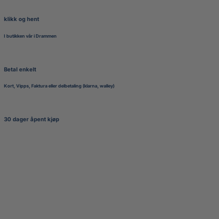
klikk og hent
I butikken vår i Drammen
Betal enkelt
Kort, Vipps, Faktura eller delbetaling (klarna, walley)
30 dager åpent kjøp