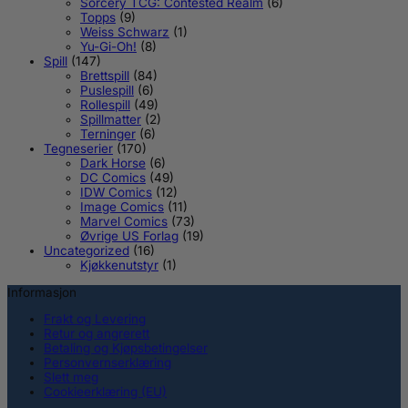
Sorcery TCG: Contested Realm
(6)
Topps
(9)
Weiss Schwarz
(1)
Yu-Gi-Oh!
(8)
Spill
(147)
Brettspill
(84)
Puslespill
(6)
Rollespill
(49)
Spillmatter
(2)
Terninger
(6)
Tegneserier
(170)
Dark Horse
(6)
DC Comics
(49)
IDW Comics
(12)
Image Comics
(11)
Marvel Comics
(73)
Øvrige US Forlag
(19)
Uncategorized
(16)
Kjøkkenutstyr
(1)
Informasjon
Frakt og Levering
Retur og angrerett
Betaling og Kjøpsbetingelser
Personvernserklæring
Slett meg
Cookieerklæring (EU)