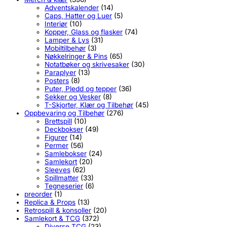
Adventskalender
(14)
Caps, Hatter og Luer
(5)
Interiør
(10)
Kopper, Glass og flasker
(74)
Lamper & Lys
(31)
Mobiltilbehør
(3)
Nøkkelringer & Pins
(65)
Notatbøker og skrivesaker
(30)
Paraplyer
(13)
Posters
(8)
Puter, Pledd og tepper
(36)
Sekker og Vesker
(8)
T-Skjorter, Klær og Tilbehør
(45)
Oppbevaring og Tilbehør
(276)
Brettspill
(10)
Deckbokser
(49)
Figurer
(14)
Permer
(56)
Samlebokser
(24)
Samlekort
(20)
Sleeves
(62)
Spillmatter
(33)
Tegneserier
(6)
preorder
(1)
Replica & Props
(13)
Retrospill & konsoller
(20)
Samlekort & TCG
(372)
Diverse TCG
(23)