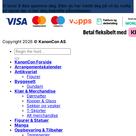
Vi lover å ikke spamme deg. Etter du har meldt deg på vil du motta
en epost der vi ber deg bekrefte påmeldelsen.
Copyright 2026 ©
KanonCon AS
Søk
etter:
KanonCon Forside
Arrangementskalender
Antikvariat
Figurer
Byggesett
Gundam
Klær & Merchandise
Dørmatter
Kopper & Glass
Sekker og vesker
T-Skjorter
Alt merchandise
Figurer & Statuer
Manga
Oppbevaring & Tilbehør
Tegneserier