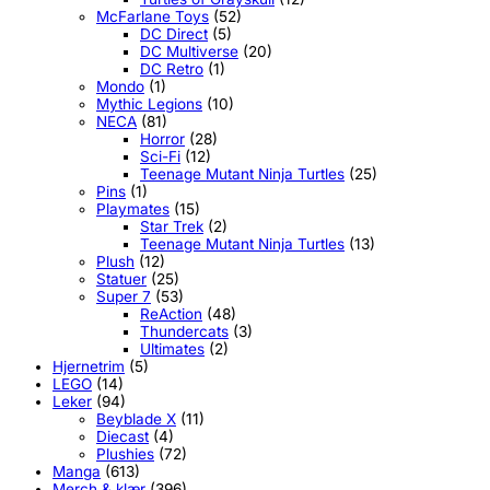
McFarlane Toys
(52)
DC Direct
(5)
DC Multiverse
(20)
DC Retro
(1)
Mondo
(1)
Mythic Legions
(10)
NECA
(81)
Horror
(28)
Sci-Fi
(12)
Teenage Mutant Ninja Turtles
(25)
Pins
(1)
Playmates
(15)
Star Trek
(2)
Teenage Mutant Ninja Turtles
(13)
Plush
(12)
Statuer
(25)
Super 7
(53)
ReAction
(48)
Thundercats
(3)
Ultimates
(2)
Hjernetrim
(5)
LEGO
(14)
Leker
(94)
Beyblade X
(11)
Diecast
(4)
Plushies
(72)
Manga
(613)
Merch & klær
(396)