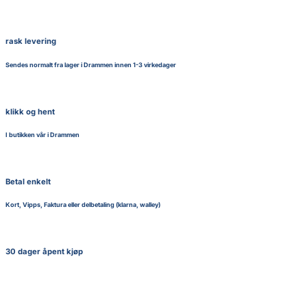
rask levering
Sendes normalt fra lager i Drammen innen 1-3 virkedager
klikk og hent
I butikken vår i Drammen
Betal enkelt
Kort, Vipps, Faktura eller delbetaling (klarna, walley)
30 dager åpent kjøp