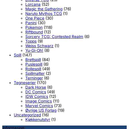
Lorcana
(52)
Magic the Gathering
(76)
Naruto Mythos TCG
(1)
One Piece
(30)
Panini
(30)
Pokemon
(118)
Riftbound
(12)
Sorcery TCG: Contested Realm
(6)
Topps
(9)
Weiss Schwarz
(1)
Yu-Gi-Oh!
(8)
Spill
(147)
Brettspill
(84)
Puslespill
(6)
Rollespill
(49)
Spillmatter
(2)
Terninger
(6)
Tegneserier
(170)
Dark Horse
(6)
DC Comics
(49)
IDW Comics
(12)
Image Comics
(11)
Marvel Comics
(73)
Øvrige US Forlag
(19)
Uncategorized
(16)
Kjøkkenutstyr
(1)
Informasjon