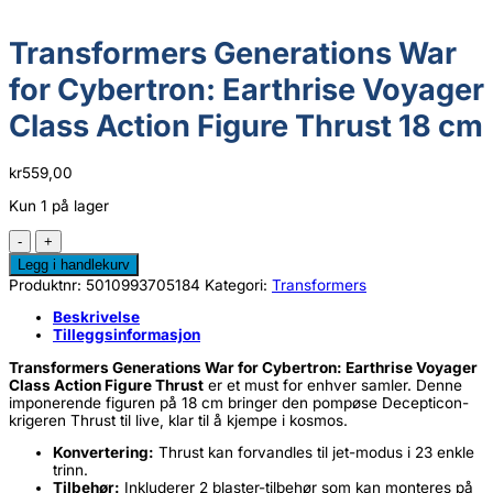
Transformers Generations War
for Cybertron: Earthrise Voyager
Class Action Figure Thrust 18 cm
kr
559,00
Kun 1 på lager
Transformers
Generations
Legg i handlekurv
War
Produktnr:
5010993705184
Kategori:
Transformers
for
Cybertron:
Beskrivelse
Earthrise
Tilleggsinformasjon
Voyager
Class
Transformers Generations War for Cybertron: Earthrise Voyager
Action
Class Action Figure Thrust
er et must for enhver samler. Denne
Figure
imponerende figuren på 18 cm bringer den pompøse Decepticon-
Thrust
krigeren Thrust til live, klar til å kjempe i kosmos.
18
cm
Konvertering:
Thrust kan forvandles til jet-modus i 23 enkle
antall
trinn.
Tilbehør:
Inkluderer 2 blaster-tilbehør som kan monteres på