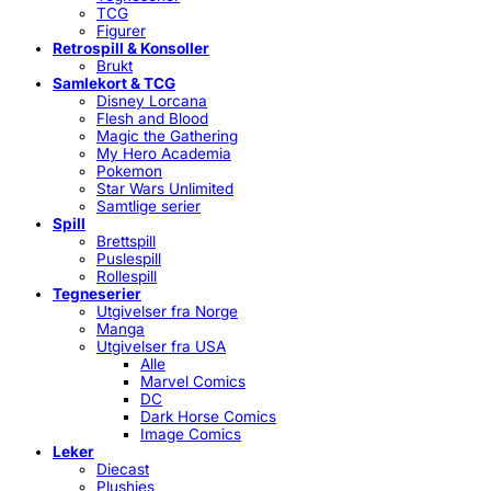
TCG
Figurer
Retrospill & Konsoller
Brukt
Samlekort & TCG
Disney Lorcana
Flesh and Blood
Magic the Gathering
My Hero Academia
Pokemon
Star Wars Unlimited
Samtlige serier
Spill
Brettspill
Puslespill
Rollespill
Tegneserier
Utgivelser fra Norge
Manga
Utgivelser fra USA
Alle
Marvel Comics
DC
Dark Horse Comics
Image Comics
Leker
Diecast
Plushies