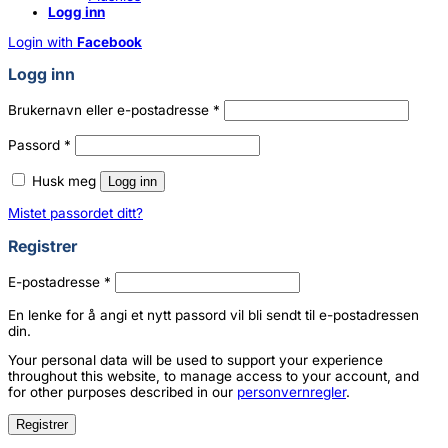
Logg inn
Login with
Facebook
Logg inn
Påkrevd
Brukernavn eller e-postadresse
*
Påkrevd
Passord
*
Husk meg
Logg inn
Mistet passordet ditt?
Registrer
Påkrevd
E-postadresse
*
En lenke for å angi et nytt passord vil bli sendt til e-postadressen
din.
Your personal data will be used to support your experience
throughout this website, to manage access to your account, and
for other purposes described in our
personvernregler
.
Registrer