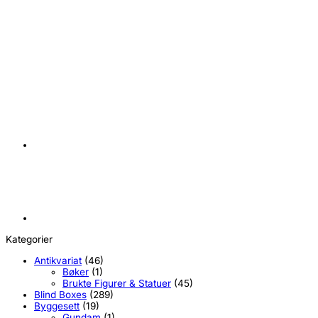
+
Transformers Studio Series Astrotrain Actionfigur 17 cm
NYHET
NYHET
kr
849,00
Kategorier
Antikvariat
(46)
Bøker
(1)
Brukte Figurer & Statuer
(45)
Blind Boxes
(289)
Byggesett
(19)
Gundam
(1)