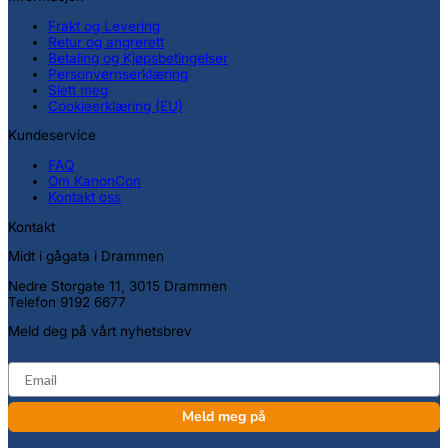
Frakt og Levering
Retur og angrerett
Betaling og Kjøpsbetingelser
Personvernserklæring
Slett meg
Cookieerklæring (EU)
Kundeservice
FAQ
Om KanonCon
Kontakt oss
Kontakt
Midt i gågata i Drammen
Nedre Storgate 11, 3015 Drammen
Telefon 9192 6677
Meld deg på vårt nyhetsbrev
email
Meld meg på