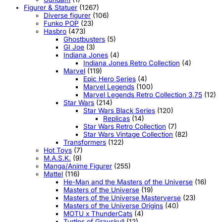
Figurer & Statuer
(1267)
Diverse figurer
(106)
Funko POP
(23)
Hasbro
(473)
Ghostbusters
(5)
GI Joe
(3)
Indiana Jones
(4)
Indiana Jones Retro Collection
(4)
Marvel
(119)
Epic Hero Series
(4)
Marvel Legends
(100)
Marvel Legends Retro Collection 3,75
(12)
Star Wars
(214)
Star Wars Black Series
(120)
Replicas
(14)
Star Wars Retro Collection
(7)
Star Wars Vintage Collection
(82)
Transformers
(122)
Hot Toys
(7)
M.A.S.K.
(9)
Manga/Anime Figurer
(255)
Mattel
(116)
He-Man and the Masters of the Universe
(16)
Masters of the Universe
(19)
Masters of the Universe Masterverse
(23)
Masters of the Universe Origins
(40)
MOTU x ThunderCats
(4)
Turtles of Grayskull
(12)