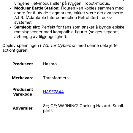
vingene i jet-modus eller på ryggen i robot-modus.
Modular Battle Station:
Figuren kan kobles sammen med
andre for å utvide slagmarken, takket være det avanserte
A.I.R. (Adaptable Interconnection Retrofitter) Locks-
systemet.
Samleobjekt:
Perfekt for fans som ønsker å bygge episke
romslagscener med kompatible figurer (selges separat,
avhengig av tilgjengelighet).
Opplev spenningen i
War for Cybertron
med denne detaljerte
actionfiguren!
Produsent
Hasbro
Merkevare
Transformers
Produsent
HASE7844
Varekode
8+; CE; WARNING! Choking Hazard. Small
Advarsler
parts