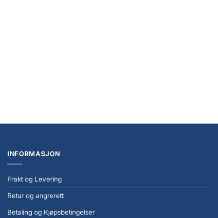
NYHET
Cardcaptor Sakura Collector’s Edition 1 (English)
kr
389,00
INFORMASJON
Frakt og Levering
Retur og angrerett
Betaling og Kjøpsbetingelser