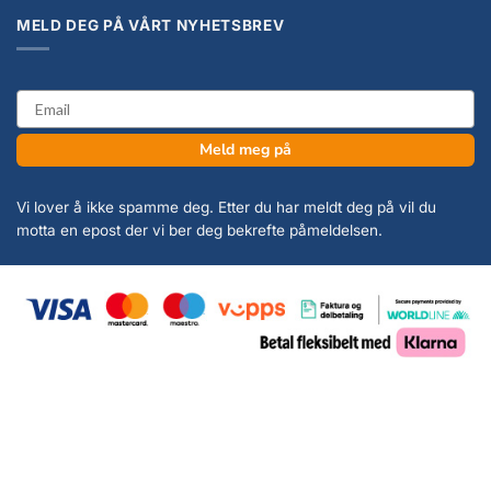
MELD DEG PÅ VÅRT NYHETSBREV
email
Meld meg på
Vi lover å ikke spamme deg. Etter du har meldt deg på vil du
motta en epost der vi ber deg bekrefte påmeldelsen.
Copyright 2026 ©
KanonCon AS