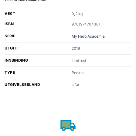
VEKT
0,2 kg
ISBN
9781974704361
SERIE
My Hero Academia
UTGITT
2019
INNBINDING
Limfrest
TYPE
Pocket
UTGIVELSESLAND
USA