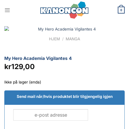
Skip
to
0
content
HJEM
/
MANGA
My Hero Academia Vigilantes 4
kr
129,00
Ikke på lager (enda)
Send mail når/hvis produktet blir tilgjengelig igjen