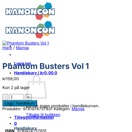
Skip
to
content
Hjem
/
Manga
Logg inn
Phantom Busters Vol 1
Handlekurv /
kr
0,00
0
kr
159,00
Kun 2 på lager
Phantom
Busters
Legg i handlekurv
Vol
Du har ingen produkter i handlekurven.
Produktnr:
9781974757831
Kategori:
Manga
1
Tilbake til butikken
antall
Tilleggsinformasjon
0
Handlekurv
ISBN
9781974757831