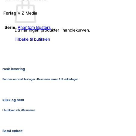
Forlag
VIZ Media
Serie
Phantom Busters
Du har ingen produkter i handlekurven.
Tilbake til butikken
rask levering
Sendes normalt fra lager i Drammen innen 1-3 virkedager
klikk og hent
I butikken vår i Drammen
Betal enkelt