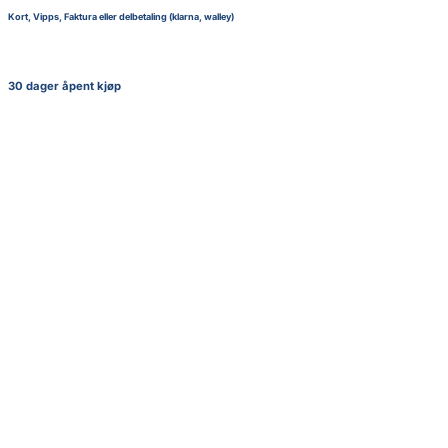
Kort, Vipps, Faktura eller delbetaling (klarna, walley)
30 dager åpent kjøp
+
Life Lessons with Uramichi Oniisan vol. 1