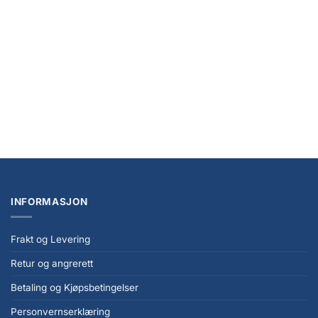
Funism Alexander the Fat Tiger – Little Tiger and His Companions Blind Box
figur
kr
219,00
INFORMASJON
Frakt og Levering
Retur og angrerett
Betaling og Kjøpsbetingelser
Personvernserklæring