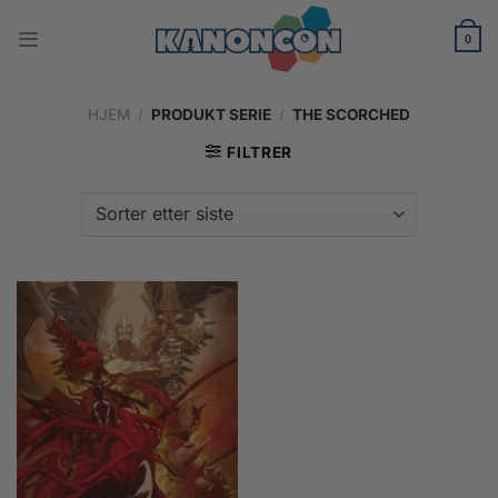
Skip
to
0
content
HJEM
/
PRODUKT SERIE
/
THE SCORCHED
FILTRER