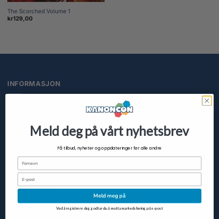
The Scorched Volume 1
kr
129,00
INFORMASJON
Frakt og Levering
Retur og angrerett
Meld deg på vårt nyhetsbrev
Betaling og Kjøpsbetingelser
Få tilbud, nyheter og oppdateringer før alle andre
Personvernserklæring
Fornavn
Slett meg
Email
Cookieerklæring (EU)
Meld meg på
Ved å registrere deg godtar du å motta markedsføring på e-post
KUNDESERVICE