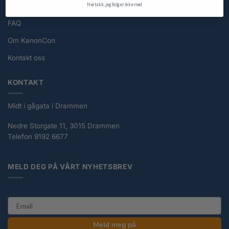
Nei takk, jeg følger ikke med
FAQ
Om KanonCon
Kontakt oss
KONTAKT
Midt i gågata i Drammen
Nedre Storgate 11, 3015 Drammen
Telefon 9192 6677
MELD DEG PÅ VÅRT NYHETSBREV
email
Meld meg på