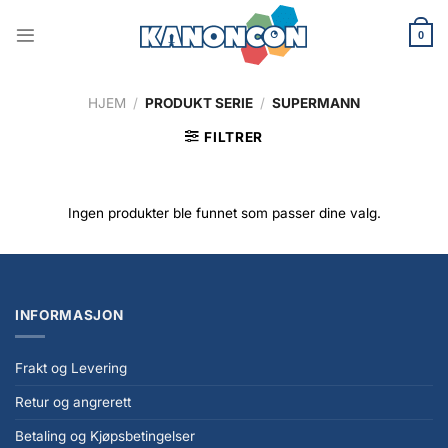
Skip
to
0
content
HJEM
/
PRODUKT SERIE
/
SUPERMANN
FILTRER
Ingen produkter ble funnet som passer dine valg.
INFORMASJON
Frakt og Levering
Retur og angrerett
Betaling og Kjøpsbetingelser