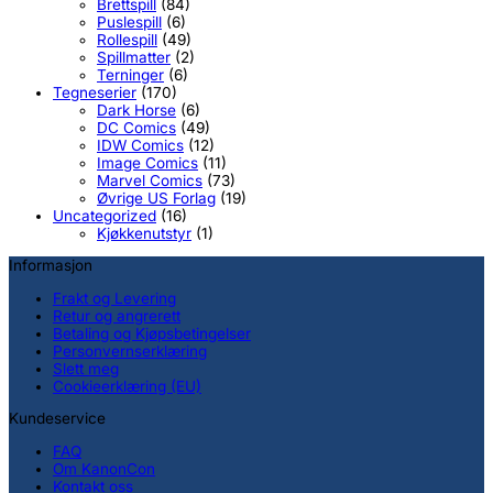
Brettspill
(84)
Puslespill
(6)
Rollespill
(49)
Spillmatter
(2)
Terninger
(6)
Tegneserier
(170)
Dark Horse
(6)
DC Comics
(49)
IDW Comics
(12)
Image Comics
(11)
Marvel Comics
(73)
Øvrige US Forlag
(19)
Uncategorized
(16)
Kjøkkenutstyr
(1)
Informasjon
Frakt og Levering
Retur og angrerett
Betaling og Kjøpsbetingelser
Personvernserklæring
Slett meg
Cookieerklæring (EU)
Kundeservice
FAQ
Om KanonCon
Kontakt oss