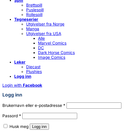
Spill
Brettspill
Puslespill
Rollespill
Tegneserier
Utgivelser fra Norge
Manga
Utgivelser fra USA
Alle
Marvel Comics
DC
Dark Horse Comics
Image Comics
Leker
Diecast
Plushies
Logg inn
Login with
Facebook
Logg inn
Påkrevd
Brukernavn eller e-postadresse
*
Påkrevd
Passord
*
Husk meg
Logg inn