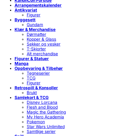
KanonCon Forside
Arrangementskalender
Antikvariat
Figurer
Byggesett
Gundam
Klær & Merchandise
Dørmatter
Kopper & Glass
Sekker og vesker
T-Skjorter
Alt merchandise
Figurer & Statuer
Manga
Oppbevaring & Tilbehør
Tegneserier
TCG
Figurer
Retrospill & Konsoller
Brukt
Samlekort & TCG
Disney Lorcana
Flesh and Blood
Magic the Gathering
My Hero Academia
Pokemon
Star Wars Unlimited
Samtlige serier