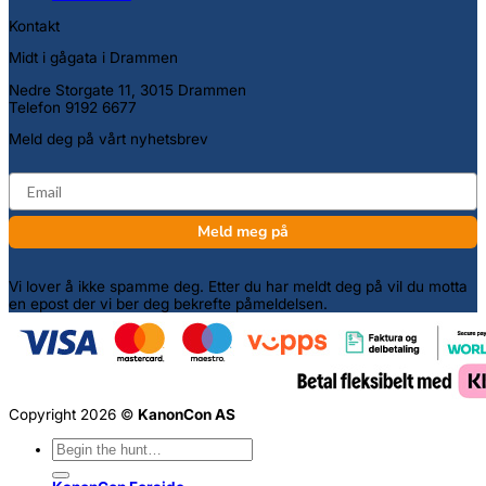
Kontakt
Midt i gågata i Drammen
Nedre Storgate 11, 3015 Drammen
Telefon 9192 6677
Meld deg på vårt nyhetsbrev
email
Meld meg på
Vi lover å ikke spamme deg. Etter du har meldt deg på vil du motta
en epost der vi ber deg bekrefte påmeldelsen.
Copyright 2026 ©
KanonCon AS
Søk
etter: