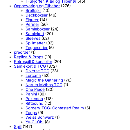
T-Skjorter, Klær og Tilbehør
(45)
Oppbevaring og Tilbehør
(276)
Brettspill
(10)
Deckbokser
(49)
Figurer
(14)
Permer
(56)
Samlebokser
(24)
Samlekort
(20)
Sleeves
(62)
Spillmatter
(33)
Tegneserier
(6)
preorder
(1)
Replica & Props
(13)
Retrospill & konsoller
(20)
Samlekort & TCG
(372)
Diverse TCG
(23)
Lorcana
(52)
Magic the Gathering
(76)
Naruto Mythos TCG
(1)
One Piece
(30)
Panini
(30)
Pokemon
(118)
Riftbound
(12)
Sorcery TCG: Contested Realm
(6)
Topps
(9)
Weiss Schwarz
(1)
Yu-Gi-Oh!
(8)
Spill
(147)