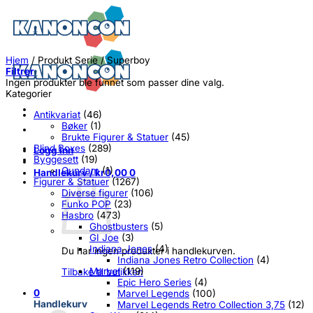
Skip
to
content
Hjem
/
Produkt Serie
/
Superboy
Filtrer
Ingen produkter ble funnet som passer dine valg.
Kategorier
Antikvariat
(46)
Bøker
(1)
Brukte Figurer & Statuer
(45)
Blind Boxes
(289)
Logg inn
Byggesett
(19)
Gundam
(1)
Handlekurv /
kr
0,00
0
Figurer & Statuer
(1267)
Diverse figurer
(106)
Funko POP
(23)
Hasbro
(473)
Ghostbusters
(5)
GI Joe
(3)
Indiana Jones
(4)
Du har ingen produkter i handlekurven.
Indiana Jones Retro Collection
(4)
Marvel
(119)
Tilbake til butikken
Epic Hero Series
(4)
0
Marvel Legends
(100)
Handlekurv
Marvel Legends Retro Collection 3,75
(12)