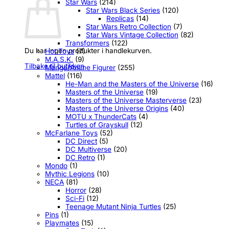
Star Wars
(214)
Star Wars Black Series
(120)
Replicas
(14)
Star Wars Retro Collection
(7)
Star Wars Vintage Collection
(82)
Transformers
(122)
Du har ingen produkter i handlekurven.
Hot Toys
(7)
M.A.S.K.
(9)
Tilbake til butikken
Manga/Anime Figurer
(255)
Mattel
(116)
He-Man and the Masters of the Universe
(16)
Masters of the Universe
(19)
Masters of the Universe Masterverse
(23)
Masters of the Universe Origins
(40)
MOTU x ThunderCats
(4)
Turtles of Grayskull
(12)
McFarlane Toys
(52)
DC Direct
(5)
DC Multiverse
(20)
DC Retro
(1)
Mondo
(1)
Mythic Legions
(10)
NECA
(81)
Horror
(28)
Sci-Fi
(12)
Teenage Mutant Ninja Turtles
(25)
Pins
(1)
Playmates
(15)