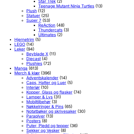
Star Trek
(2)
Teenage Mutant Ninja Turtles
(13)
Plush
(12)
Statuer
(25)
Super 7
(53)
ReAction
(48)
Thundercats
(3)
Ultimates
(2)
Hjernetrim
(5)
LEGO
(14)
Leker
(94)
Beyblade X
(11)
Diecast
(4)
Plushies
(72)
Manga
(613)
Merch & klær
(396)
Adventskalender
(14)
Caps, Hatter og Luer
(5)
Interiør
(10)
Kopper, Glass og flasker
(74)
Lamper & Lys
(31)
Mobiltilbehør
(3)
Nøkkelringer & Pins
(65)
Notatbøker og skrivesaker
(30)
Paraplyer
(13)
Posters
(8)
Puter, Pledd og tepper
(36)
Sekker og Vesker
(8)