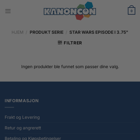
Skip
to
0
content
HJEM
/
PRODUKT SERIE
/
STAR WARS EPISODE I 3.75"
FILTRER
Ingen produkter ble funnet som passer dine valg.
INFORMASJON
Frakt og Levering
Retur og angrerett
Betaling og Kjøpsbetingelser