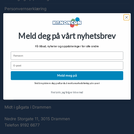
Personvernserklæring
Slett meg
Cookieerklæring (EU)
Meld deg på vårt nyhetsbrev
KUNDESERVICE
Få tilbud, nyheter og oppdateringer før alle andre
Fornavn
FAQ
Email
Om KanonCon
Meld meg på
Kontakt oss
Ved å registrere deg godtar du å motta markedsføring på e-post
Nei takk, jeg følger ikke med
KONTAKT
Midt i gågata i Drammen
Nedre Storgate 11, 3015 Drammen
Telefon 9192 6677