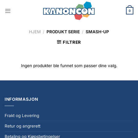
Skip
to
0
content
HJEM
/
PRODUKT SERIE
/
SMASH-UP
FILTRER
Ingen produkter ble funnet som passer dine valg.
INFORMASJON
Frakt og Levering
Retur og angrerett
Betaling og Kjøpsbetingelser