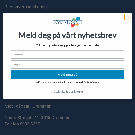
Personvernserklæring
Slett meg
Cookieerklæring (EU)
Meld deg på vårt nyhetsbrev
KUNDESERVICE
Få tilbud, nyheter og oppdateringer før alle andre
Fornavn
FAQ
Email
Om KanonCon
Meld meg på
Kontakt oss
Ved å registrere deg godtar du å motta markedsføring på e-post
KONTAKT
Nei takk, jeg følger ikke med
Midt i gågata i Drammen
Nedre Storgate 11, 3015 Drammen
Telefon 9192 6677