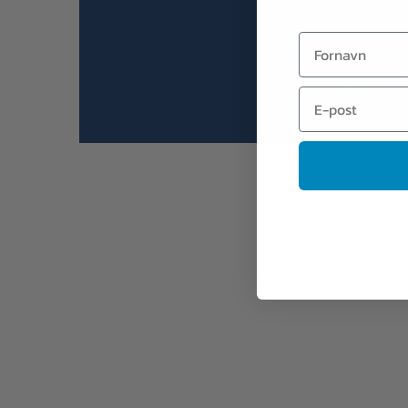
Personvernserklæring
Fornavn
Slett meg
Cookieerklæring (EU)
Email
Copyright 2026 ©
KanonCon AS