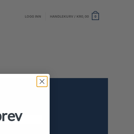
LOGG INN
HANDLEKURV /
KR
0,00
0
LD DEG PÅ VÅRT
YHETSBREV
brev
il
Meld meg på