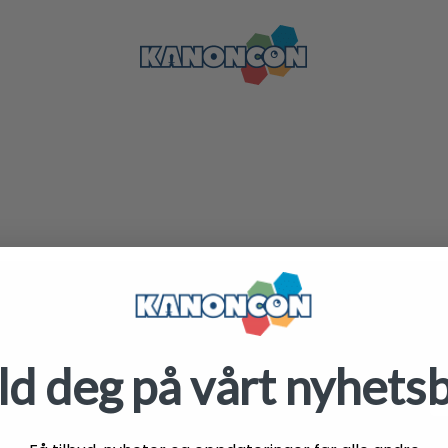
KUNDESERVICE
KONTAKT
ME
N
Midt i gågata i Drammen
FAQ
d deg på vårt nyhets
Nedre Storgate 11, 3015
Om KanonCon
ema
Drammen
Kontakt oss
Telefon 9192 6677