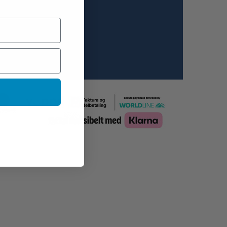
 lover å ikke spamme
. Etter du har meldt
g på vil du motta en
ost der vi ber deg
krefte påmeldelsen.