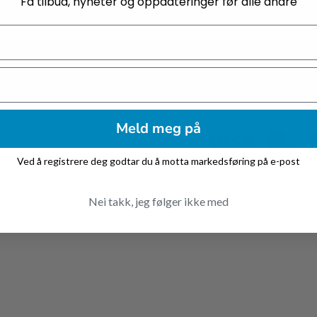
Få tilbud, nyheter og oppdateringer før alle andre
Vi
deg
de
ep
be
Meld meg på
Ved å registrere deg godtar du å motta markedsføring på e-post
Nei takk, jeg følger ikke med