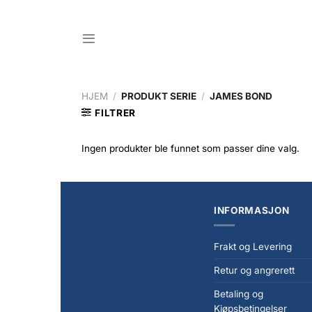
Skip
to
content
HJEM
/
PRODUKT SERIE
/
JAMES BOND
FILTRER
Ingen produkter ble funnet som passer dine valg.
INFORMASJON
Frakt og Levering
Retur og angrerett
Betaling og
Kjøpsbetingelser