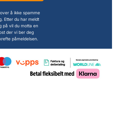
 lover å ikke spamme
. Etter du har meldt
g på vil du motta en
ost der vi ber deg
krefte påmeldelsen.