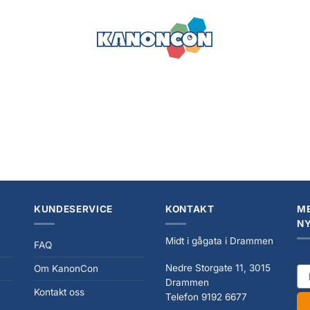
KUNDESERVICE
KONTAKT
ME
N
Midt i gågata i Drammen
FAQ
Nedre Storgate 11, 3015
Om KanonCon
ema
Drammen
Kontakt oss
Telefon 9192 6677