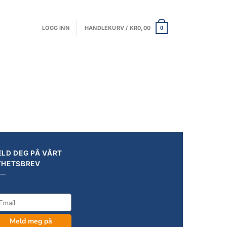
LOGG INN
HANDLEKURV /
KR
0,00
0
LD DEG PÅ VÅRT
YHETSBREV
il
Meld meg på