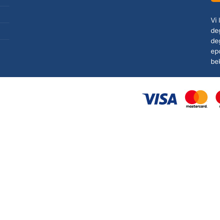
Vi
deg
de
ep
be