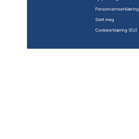
Personvernserklæring
Slett meg
Cookieerklæring (EU)
Copyright 2026 ©
KanonCon AS