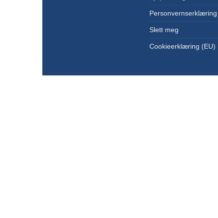
Personvernserklæring
Slett meg
Cookieerklæring (EU)
Copyright 2026 ©
KanonCon AS