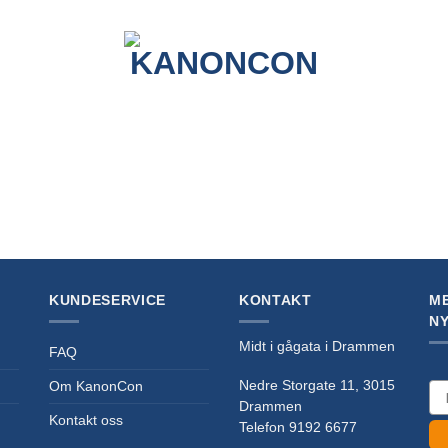
KUNDESERVICE
KONTAKT
ME
N
Midt i gågata i Drammen
FAQ
Nedre Storgate 11, 3015
ema
Om KanonCon
Drammen
Kontakt oss
Telefon 9192 6677