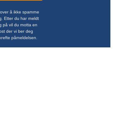
 lover å ikke spamme
g. Etter du har meldt
g på vil du motta en
ost der vi ber deg
krefte påmeldelsen.