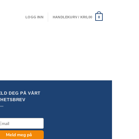
LOGG INN
HANDLEKURV /
KR
0,00
0
LD DEG PÅ VÅRT
YHETSBREV
il
Meld meg på