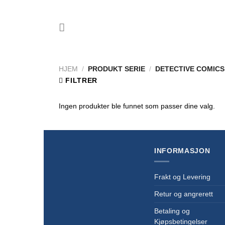
Skip
to
content
HJEM
/
PRODUKT SERIE
/
DETECTIVE COMICS
FILTRER
Ingen produkter ble funnet som passer dine valg.
INFORMASJON
Frakt og Levering
Retur og angrerett
Betaling og
Kjøpsbetingelser