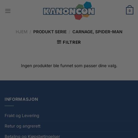
Skip
to
0
content
HJEM
/
PRODUKT SERIE
/
CARNAGE, SPIDER-MAN
FILTRER
Ingen produkter ble funnet som passer dine valg.
INFORMASJON
Frakt og Levering
Retur og angrerett
Betaling og Kjøpsbetingelser