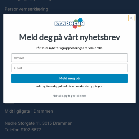
Personvernserklæring
Slett meg
Cookieerklæring (EU)
Meld deg på vårt nyhetsbrev
KUNDESERVICE
Få tilbud, nyheter og oppdateringer før alle andre
Fornavn
FAQ
Email
Om KanonCon
Meld meg på
Kontakt oss
Ved å registrere deg godtar du å motta markedsføring på e-post
Nei takk, jeg følger ikke med
KONTAKT
Midt i gågata i Drammen
Nedre Storgate 11, 3015 Drammen
Telefon 9192 6677