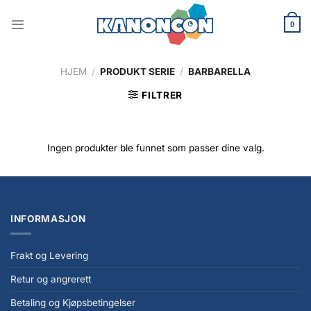
Skip
to
0
content
HJEM
/
PRODUKT SERIE
/
BARBARELLA
FILTRER
Ingen produkter ble funnet som passer dine valg.
INFORMASJON
Frakt og Levering
Retur og angrerett
Betaling og Kjøpsbetingelser