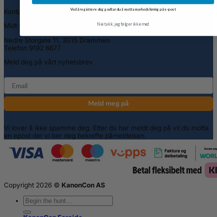
Ved å registrere deg godtar du å motta markedsføring på e-post
Kontakt
Nei takk, jeg følger ikke med
Midt i gågata i Drammen
Nedre Storgate 11, 3015 Drammen
Telefon 9192 6677
Meld deg på vårt nyhetsbrev
email
Meld meg på
Vi lover å ikke spamme deg. Etter du har meldt deg på vil du motta
en epost der vi ber deg bekrefte påmeldelsen.
Copyright 2026 ©
KanonCon AS
Søk
etter: