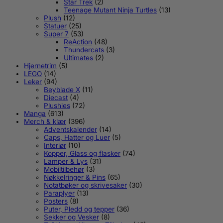
Star Trek
(2)
Teenage Mutant Ninja Turtles
(13)
Plush
(12)
Statuer
(25)
Super 7
(53)
ReAction
(48)
Thundercats
(3)
Ultimates
(2)
Hjernetrim
(5)
LEGO
(14)
Leker
(94)
Beyblade X
(11)
Diecast
(4)
Plushies
(72)
Manga
(613)
Merch & klær
(396)
Adventskalender
(14)
Caps, Hatter og Luer
(5)
Interiør
(10)
Kopper, Glass og flasker
(74)
Lamper & Lys
(31)
Mobiltilbehør
(3)
Nøkkelringer & Pins
(65)
Notatbøker og skrivesaker
(30)
Paraplyer
(13)
Posters
(8)
Puter, Pledd og tepper
(36)
Sekker og Vesker
(8)