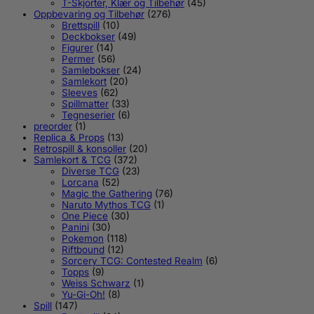
T-Skjorter, Klær og Tilbehør
(45)
Oppbevaring og Tilbehør
(276)
Brettspill
(10)
Deckbokser
(49)
Figurer
(14)
Permer
(56)
Samlebokser
(24)
Samlekort
(20)
Sleeves
(62)
Spillmatter
(33)
Tegneserier
(6)
preorder
(1)
Replica & Props
(13)
Retrospill & konsoller
(20)
Samlekort & TCG
(372)
Diverse TCG
(23)
Lorcana
(52)
Magic the Gathering
(76)
Naruto Mythos TCG
(1)
One Piece
(30)
Panini
(30)
Pokemon
(118)
Riftbound
(12)
Sorcery TCG: Contested Realm
(6)
Topps
(9)
Weiss Schwarz
(1)
Yu-Gi-Oh!
(8)
Spill
(147)