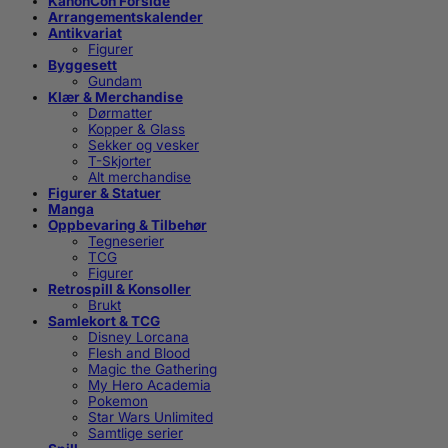
KanonCon Forside
Arrangementskalender
Antikvariat
Figurer
Byggesett
Gundam
Klær & Merchandise
Dørmatter
Kopper & Glass
Sekker og vesker
T-Skjorter
Alt merchandise
Figurer & Statuer
Manga
Oppbevaring & Tilbehør
Tegneserier
TCG
Figurer
Retrospill & Konsoller
Brukt
Samlekort & TCG
Disney Lorcana
Flesh and Blood
Magic the Gathering
My Hero Academia
Pokemon
Star Wars Unlimited
Samtlige serier