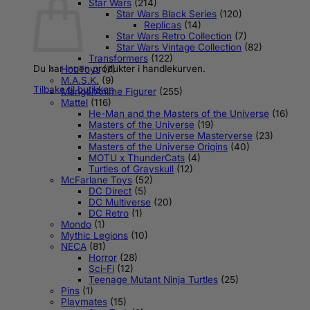
Star Wars
(214)
Star Wars Black Series
(120)
Replicas
(14)
Star Wars Retro Collection
(7)
Star Wars Vintage Collection
(82)
Transformers
(122)
Du har ingen produkter i handlekurven.
Hot Toys
(7)
M.A.S.K.
(9)
Tilbake til butikken
Manga/Anime Figurer
(255)
Mattel
(116)
He-Man and the Masters of the Universe
(16)
Masters of the Universe
(19)
Masters of the Universe Masterverse
(23)
Masters of the Universe Origins
(40)
MOTU x ThunderCats
(4)
Turtles of Grayskull
(12)
McFarlane Toys
(52)
DC Direct
(5)
DC Multiverse
(20)
DC Retro
(1)
Mondo
(1)
Mythic Legions
(10)
NECA
(81)
Horror
(28)
Sci-Fi
(12)
Teenage Mutant Ninja Turtles
(25)
Pins
(1)
Playmates
(15)