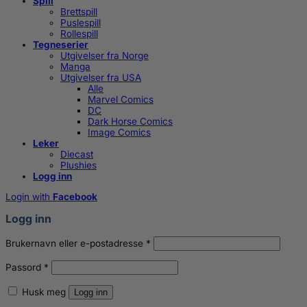
Spill
Brettspill
Puslespill
Rollespill
Tegneserier
Utgivelser fra Norge
Manga
Utgivelser fra USA
Alle
Marvel Comics
DC
Dark Horse Comics
Image Comics
Leker
Diecast
Plushies
Logg inn
Login with
Facebook
Logg inn
Påkrevd
Brukernavn eller e-postadresse
*
Påkrevd
Passord
*
Husk meg
Logg inn