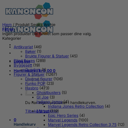
Skip
to
content
Hjem
/
Produkt Serie
/
Archie
Filtrer
Ingen produkter ble funnet som passer dine valg.
Kategorier
Antikvariat
(46)
Bøker
(1)
Brukte Figurer & Statuer
(45)
Blind Boxes
(289)
Logg inn
Byggesett
(19)
Gundam
(1)
Handlekurv /
kr
0,00
0
Figurer & Statuer
(1267)
Diverse figurer
(106)
Funko POP
(23)
Hasbro
(473)
Ghostbusters
(5)
GI Joe
(3)
Indiana Jones
(4)
Du har ingen produkter i handlekurven.
Indiana Jones Retro Collection
(4)
Marvel
(119)
Tilbake til butikken
Epic Hero Series
(4)
0
Marvel Legends
(100)
Handlekurv
Marvel Legends Retro Collection 3,75
(12)