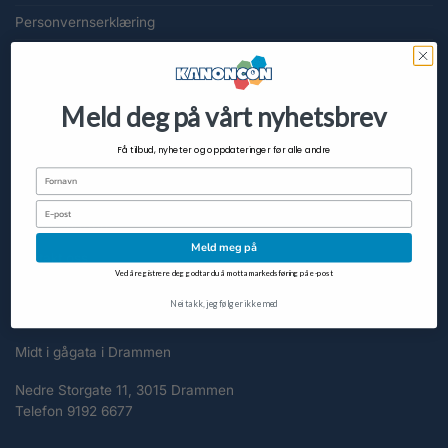
Personvernserklæring
Slett meg
Cookieerklæring (EU)
Meld deg på vårt nyhetsbrev
KUNDESERVICE
Få tilbud, nyheter og oppdateringer før alle andre
Fornavn
FAQ
Email
Om KanonCon
Meld meg på
Kontakt oss
Ved å registrere deg godtar du å motta markedsføring på e-post
KONTAKT
Nei takk, jeg følger ikke med
Midt i gågata i Drammen
Nedre Storgate 11, 3015 Drammen
Telefon 9192 6677