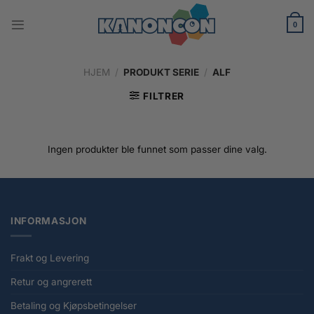
Skip
to
0
content
HJEM
/
PRODUKT SERIE
/
ALF
FILTRER
Ingen produkter ble funnet som passer dine valg.
INFORMASJON
Frakt og Levering
Retur og angrerett
Betaling og Kjøpsbetingelser