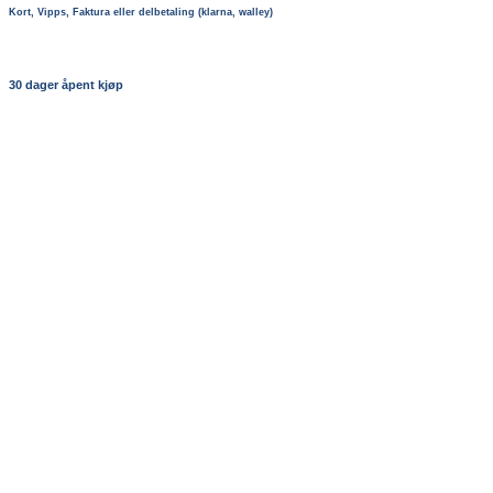
Kort, Vipps, Faktura eller delbetaling (klarna, walley)
30 dager åpent kjøp
+
Honkai Impact 3rd PVC Statue 1/8 Pardofelis – Midsummer Collector 