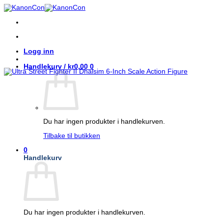
Skip
to
content
Logg inn
Handlekurv /
kr
0,00
0
Du har ingen produkter i handlekurven.
Tilbake til butikken
0
Handlekurv
Du har ingen produkter i handlekurven.