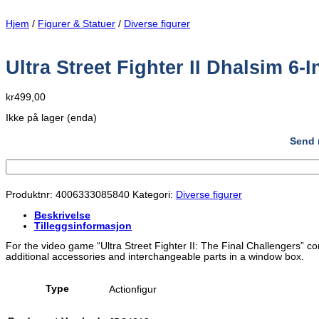
Hjem
/
Figurer & Statuer
/
Diverse figurer
Ultra Street Fighter II Dhalsim 6-
kr
499,00
Ikke på lager (enda)
Send m
Produktnr:
4006333085840
Kategori:
Diverse figurer
Beskrivelse
Tilleggsinformasjon
For the video game “Ultra Street Fighter II: The Final Challengers” com
additional accessories and interchangeable parts in a window box.
Type
Actionfigur