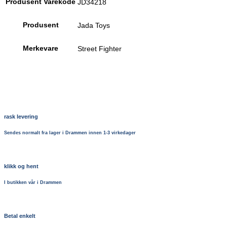
Produsent Varekode
JD34218
Produsent
Jada Toys
Merkevare
Street Fighter
rask levering
Sendes normalt fra lager i Drammen innen 1-3 virkedager
klikk og hent
I butikken vår i Drammen
Betal enkelt