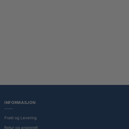
Transformers Studio Series Astrotrain Actionfigur 17 cm
kr
849,00
INFORMASJON
Frakt og Levering
Retur og angrerett