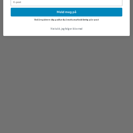
Meld meg på
League of Legends PVC Keychain Teemo
Ved å registrere deg godtar du å motta markedsføring på e-post
kr
59,00
Nei takk, jeg følger ikke med