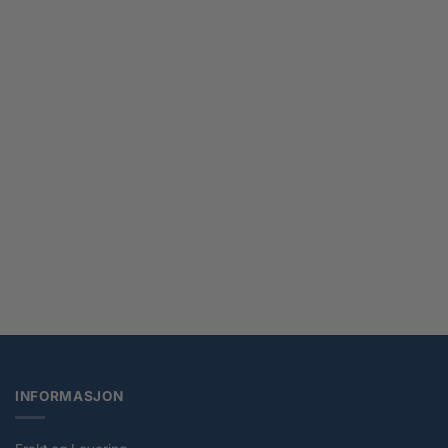
Original Stormtrooper Toilet Brush
kr
499,00
INFORMASJON