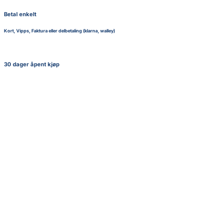
Betal enkelt
Kort, Vipps, Faktura eller delbetaling (klarna, walley)
30 dager åpent kjøp