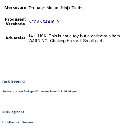
Merkevare
Teenage Mutant Ninja Turtles
Produsent
NECAN54416-01
Varekode
14+; USK; This is not a toy but a collector's item. ;
Advarsler
WARNING! Choking Hazard. Small parts
rask levering
Sendes normalt fra lager i Drammen innen 1-3 virkedager
klikk og hent
I butikken vår i Drammen