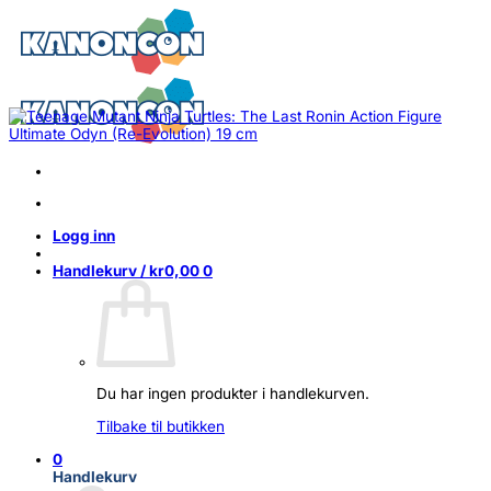
Skip
to
content
Logg inn
Handlekurv /
kr
0,00
0
Du har ingen produkter i handlekurven.
Tilbake til butikken
0
Handlekurv