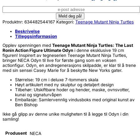
Produktnr:
634482544167
Kategori:
Teenage Mutant Ninja Turtles
Beskrivelse
Tilleggsinformasjon
Opplev spenningen med
Teenage Mutant Ninja Turtles: The Last
Ronin Action Figure Ultimate Odyn
i denne eksklusive 19 cm
figuren! Inspirert av tegneserien Teenage Mutant Ninja Turtles,
bringer NECA Odyn til live for første gang som en voksen
actionfigur. Odyn, en andregenerasjons skilpadde, er klar til å trene
med sin sensei Casey Marie for å beskytte New Yorks gater.
Størrelse: 19 cm i deluxe 7-tommers skala
Høyt artikulert med ny skulptur og detaljert design
Tilbehør: Utskiftbare hoder og hender, maske, ovnsvotter,
kunai og signaturvåpen
Emballasje: Samlervennlig vindusboks med original kunst av
Ben Bishop
Ikke gå glipp av denne unike muligheten til å legge til Odyn i din
samling!
Produsent
NECA