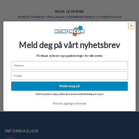
RASK LEVERING
SENDES NORMALT FRA LAGER I DRAMMEN INNEN 1-3 VIRKEDAGER
KLIKK OG HENT
Meld deg på vårt nyhetsbrev
I BUTIKKEN VÅR I DRAMMEN
Få tilbud, nyheter og oppdateringer før alle andre
Fornavn
BETAL ENKELT
KORT, VIPPS, FAKTURA ELLER DELBETALING (KLARNA, WALLEY)
Email
Meld meg på
30 DAGER ÅPENT KJØP
Ved å registrere deg godtar du å motta markedsføring på e-post
Nei takk, jeg følger ikke med
INFORMASJON