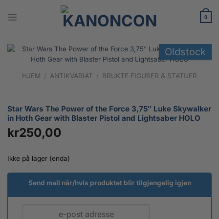
Skip
to
0
content
Oldstock
HJEM
/
ANTIKVARIAT
/
BRUKTE FIGURER & STATUER
Star Wars The Power of the Force 3,75″ Luke Skywalker
in Hoth Gear with Blaster Pistol and Lightsaber HOLO
kr
250,00
Ikke på lager (enda)
Send mail når/hvis produktet blir tilgjengelig igjen