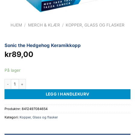
HJEM
/
MERCH & KLÆR
/
KOPPER, GLASS OG FLASKER
Sonic the Hedgehog Keramikkopp
kr
89,00
På lager
Sonic the Hedgehog Keramikkopp antall
LEGG I HANDLEKURV
Produktnr:
8412497084654
Kategori:
Kopper, Glass og flasker