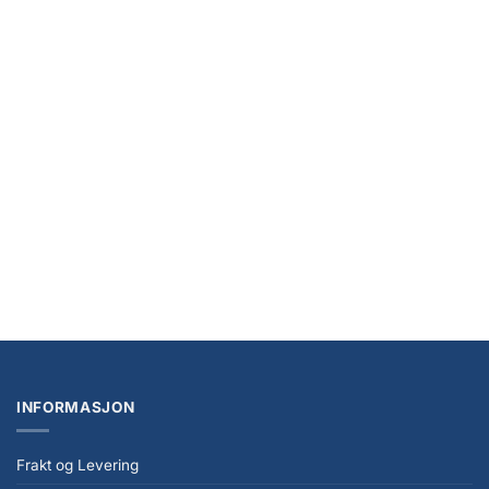
Lilo & Stitch Mug Angel & Stitch Heart 325 ml
kr
139,00
INFORMASJON
Frakt og Levering