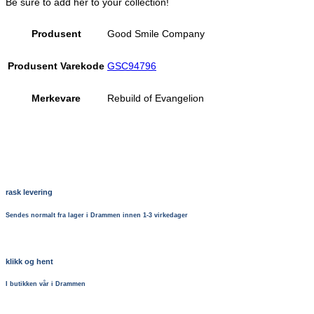
Be sure to add her to your collection!
Produsent
Good Smile Company
Produsent Varekode
GSC94796
Merkevare
Rebuild of Evangelion
rask levering
Sendes normalt fra lager i Drammen innen 1-3 virkedager
klikk og hent
I butikken vår i Drammen