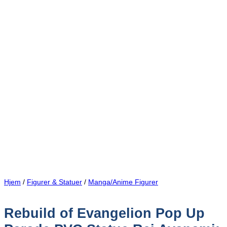
Meld deg på vårt nyhetsbrev
Få tilbud, nyheter og oppdateringer før alle andre
Fornavn
Email
Meld meg på
Ved å registrere deg godtar du å motta markedsføring på e-post
Nei takk, jeg følger ikke med
Hjem
/
Figurer & Statuer
/
Manga/Anime Figurer
Rebuild of Evangelion Pop Up