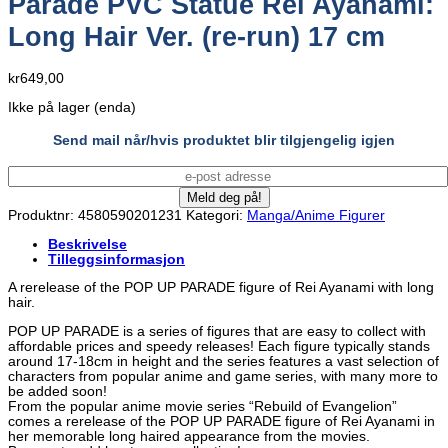
Parade PVC Statue Rei Ayanami:
Long Hair Ver. (re-run) 17 cm
kr
649,00
Ikke på lager (enda)
Send mail når/hvis produktet blir tilgjengelig igjen
Produktnr:
4580590201231
Kategori:
Manga/Anime Figurer
Beskrivelse
Tilleggsinformasjon
A rerelease of the POP UP PARADE figure of Rei Ayanami with long
hair.
POP UP PARADE is a series of figures that are easy to collect with
affordable prices and speedy releases! Each figure typically stands
around 17-18cm in height and the series features a vast selection of
characters from popular anime and game series, with many more to
be added soon!
From the popular anime movie series “Rebuild of Evangelion”
comes a rerelease of the POP UP PARADE figure of Rei Ayanami in
her memorable long haired appearance from the movies.