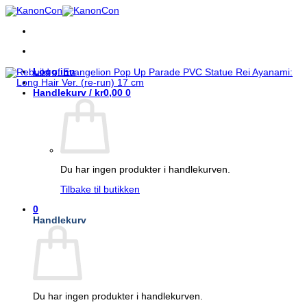
Skip
to
content
Logg inn
Handlekurv /
kr
0,00
0
Du har ingen produkter i handlekurven.
Tilbake til butikken
0
Handlekurv
Du har ingen produkter i handlekurven.