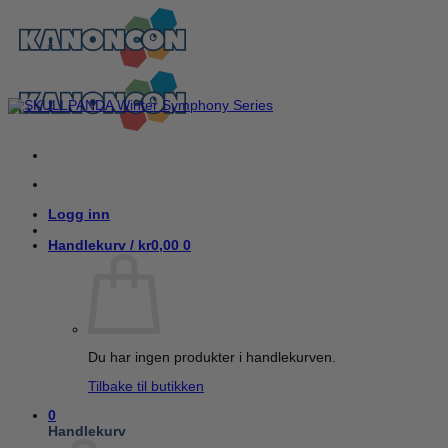
Skip
to
content
Logg inn
Handlekurv /
kr
0,00
0
Du har ingen produkter i handlekurven.
Tilbake til butikken
0
Handlekurv