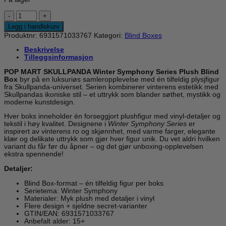
SKULLPANDA
Winter
Legg i handlekurv
Symphony
Produktnr:
6931571033767
Kategori:
Blind Boxes
Series
antall
Beskrivelse
Tilleggsinformasjon
POP MART SKULLPANDA Winter Symphony Series Plush Blind
Box
byr på en luksuriøs samleropplevelse med én tilfeldig plysjfigur
fra Skullpanda-universet. Serien kombinerer vinterens estetikk med
Skullpandas ikoniske stil – et uttrykk som blander søthet, mystikk og
moderne kunstdesign.
Hver boks inneholder én forseggjort plushfigur med vinyl-detaljer og
tekstil i høy kvalitet. Designene i
Winter Symphony Series
er
inspirert av vinterens ro og skjønnhet, med varme farger, elegante
klær og delikate uttrykk som gjør hver figur unik. Du vet aldri hvilken
variant du får før du åpner – og det gjør unboxing-opplevelsen
ekstra spennende!
Detaljer:
Blind Box-format – én tilfeldig figur per boks
Serietema: Winter Symphony
Materialer: Myk plush med detaljer i vinyl
Flere design + sjeldne secret-varianter
GTIN/EAN: 6931571033767
Anbefalt alder: 15+