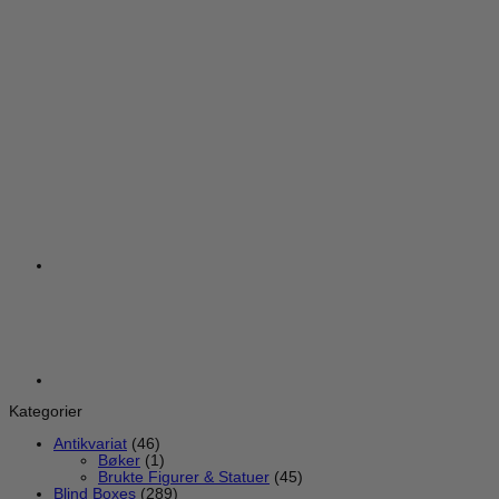
+
Funism Alexander the Fat Tiger – Little Tiger and His
Companions Blind Box figur
NYHET
NYHET
NYHET
kr
219,00
Kategorier
Antikvariat
(46)
Bøker
(1)
Brukte Figurer & Statuer
(45)
Blind Boxes
(289)