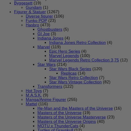
Byggesett
(19)
Gundam
(1)
Figurer & Statuer
(1267)
Diverse figurer
(106)
Funko POP
(23)
Hasbro
(473)
Ghostbusters
(5)
GI Joe
(3)
Indiana Jones
(4)
Indiana Jones Retro Collection
(4)
Marvel
(119)
Epic Hero Series
(4)
Marvel Legends
(100)
Marvel Legends Retro Collection 3,75
(12)
Star Wars
(214)
Star Wars Black Series
(120)
Replicas
(14)
Star Wars Retro Collection
(7)
Star Wars Vintage Collection
(82)
Transformers
(122)
Hot Toys
(7)
M.A.S.K.
(9)
Manga/Anime Figurer
(255)
Mattel
(116)
He-Man and the Masters of the Universe
(16)
Masters of the Universe
(19)
Masters of the Universe Masterverse
(23)
Masters of the Universe Origins
(40)
MOTU x ThunderCats
(4)
Turtles of Grayskull
(12)