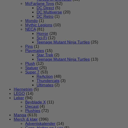
McFarlane Toys
(52)
DC Direct
(5)
DC Multiverse
(20)
DC Retro
(1)
Mondo
(1)
Mythic Legions
(10)
NECA
(81)
Horror
(28)
Sci-Fi
(12)
Teenage Mutant Ninja Turtles
(25)
Pins
(1)
Playmates
(15)
Star Trek
(2)
Teenage Mutant Ninja Turtles
(13)
Plush
(12)
Statuer
(25)
Super 7
(53)
ReAction
(48)
Thundercats
(3)
Ultimates
(2)
Hjernetrim
(5)
LEGO
(14)
Leker
(94)
Beyblade X
(11)
Diecast
(4)
Plushies
(72)
Manga
(613)
Merch & klær
(396)
Adventskalender
(14)
Caps, Hatter og Luer
(5)