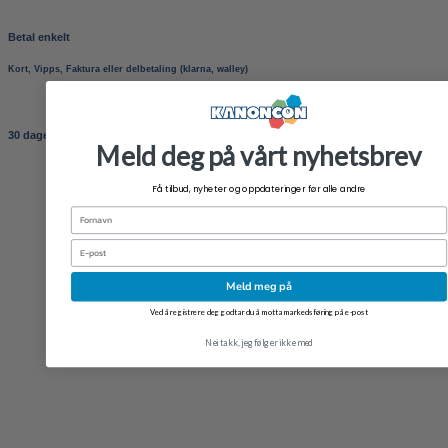
Betal enkelt
Kort, Vipps, Faktura eller delbetaling (klarna, walley)
30 dager åpent kjøp
Meld deg på vårt nyhetsbrev
Få tilbud, nyheter og oppdateringer før alle andre
Fornavn
Email
Meld meg på
Ved å registrere deg godtar du å motta markedsføring på e-post
Nei takk, jeg følger ikke med