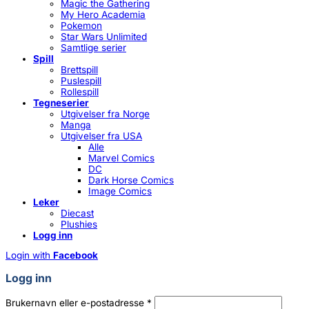
Magic the Gathering
My Hero Academia
Pokemon
Star Wars Unlimited
Samtlige serier
Spill
Brettspill
Puslespill
Rollespill
Tegneserier
Utgivelser fra Norge
Manga
Utgivelser fra USA
Alle
Marvel Comics
DC
Dark Horse Comics
Image Comics
Leker
Diecast
Plushies
Logg inn
Login with
Facebook
Logg inn
Påkrevd
Brukernavn eller e-postadresse
*