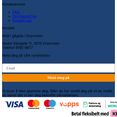
Kundeservice
FAQ
Om KanonCon
Kontakt oss
Kontakt
Midt i gågata i Drammen
Nedre Storgate 11, 3015 Drammen
Telefon 9192 6677
Meld deg på vårt nyhetsbrev
email
Meld meg på
Vi lover å ikke spamme deg. Etter du har meldt deg på vil du motta
en epost der vi ber deg bekrefte påmeldelsen.