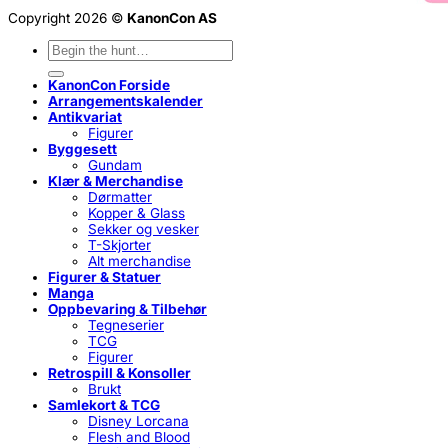
Copyright 2026 ©
KanonCon AS
Søk
etter:
KanonCon Forside
Arrangementskalender
Antikvariat
Figurer
Byggesett
Gundam
Klær & Merchandise
Dørmatter
Kopper & Glass
Sekker og vesker
T-Skjorter
Alt merchandise
Figurer & Statuer
Manga
Oppbevaring & Tilbehør
Tegneserier
TCG
Figurer
Retrospill & Konsoller
Brukt
Samlekort & TCG
Disney Lorcana
Flesh and Blood