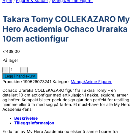
Hjem
/
Figurer & Statuer
/
Manga/Anime Figurer
Takara Tomy COLLEKAZARO My
Hero Academia Ochaco Uraraka
10cm actionfigur
kr
439,00
På lager
Takara
Tomy
Legg i handlekurv
COLLEKAZARO
Produktnr:
190526073241
Kategori:
Manga/Anime Figurer
My
Hero
Ochaco Uraraka COLLEKAZARO figur fra Takara Tomy – en
Academia
detaljert 10 cm actionfigur med artikulasjon i nakke, skuldre, armer
Ochaco
og hofter. Kompakt blister-pack-design gjør den perfekt for utstilling
Uraraka
hjemme eller å ta med seg på farten. Et must-have for alle My Hero
10cm
Academia-fans!
actionfigur
antall
Beskrivelse
Tilleggsinformasjon
Er du fan av My Hero Academia og elsker å samle figurer fra