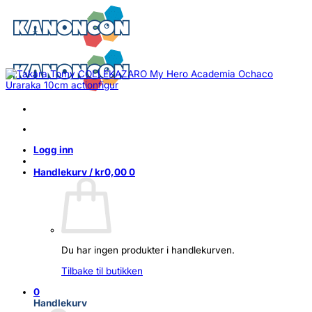
Skip
to
content
Logg inn
Handlekurv /
kr
0,00
0
Du har ingen produkter i handlekurven.
Tilbake til butikken
0
Handlekurv