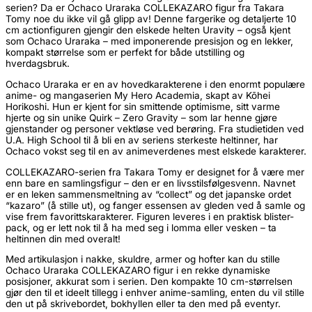
serien? Da er Ochaco Uraraka COLLEKAZARO figur fra Takara
Tomy noe du ikke vil gå glipp av! Denne fargerike og detaljerte 10
cm actionfiguren gjengir den elskede helten Uravity – også kjent
som Ochaco Uraraka – med imponerende presisjon og en lekker,
kompakt størrelse som er perfekt for både utstilling og
hverdagsbruk.
Ochaco Uraraka er en av hovedkarakterene i den enormt populære
anime- og mangaserien My Hero Academia, skapt av Kōhei
Horikoshi. Hun er kjent for sin smittende optimisme, sitt varme
hjerte og sin unike Quirk – Zero Gravity – som lar henne gjøre
gjenstander og personer vektløse ved berøring. Fra studietiden ved
U.A. High School til å bli en av seriens sterkeste heltinner, har
Ochaco vokst seg til en av animeverdenes mest elskede karakterer.
COLLEKAZARO-serien fra Takara Tomy er designet for å være mer
enn bare en samlingsfigur – den er en livsstilsfølgesvenn. Navnet
er en leken sammensmeltning av “collect” og det japanske ordet
“kazaro” (å stille ut), og fanger essensen av gleden ved å samle og
vise frem favorittskarakterer. Figuren leveres i en praktisk blister-
pack, og er lett nok til å ha med seg i lomma eller vesken – ta
heltinnen din med overalt!
Med artikulasjon i nakke, skuldre, armer og hofter kan du stille
Ochaco Uraraka COLLEKAZARO figur i en rekke dynamiske
posisjoner, akkurat som i serien. Den kompakte 10 cm-størrelsen
gjør den til et ideelt tillegg i enhver anime-samling, enten du vil stille
den ut på skrivebordet, bokhyllen eller ta den med på eventyr.