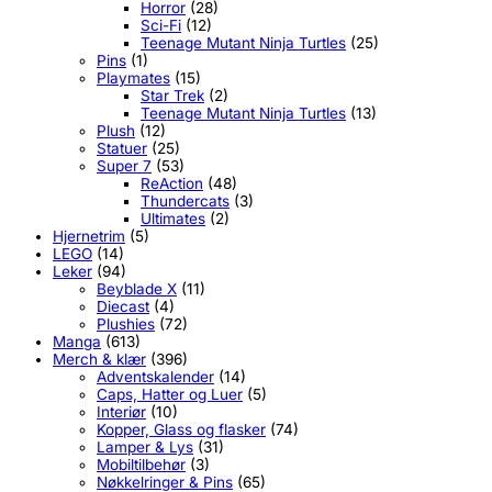
Horror
(28)
Sci-Fi
(12)
Teenage Mutant Ninja Turtles
(25)
Pins
(1)
Playmates
(15)
Star Trek
(2)
Teenage Mutant Ninja Turtles
(13)
Plush
(12)
Statuer
(25)
Super 7
(53)
ReAction
(48)
Thundercats
(3)
Ultimates
(2)
Hjernetrim
(5)
LEGO
(14)
Leker
(94)
Beyblade X
(11)
Diecast
(4)
Plushies
(72)
Manga
(613)
Merch & klær
(396)
Adventskalender
(14)
Caps, Hatter og Luer
(5)
Interiør
(10)
Kopper, Glass og flasker
(74)
Lamper & Lys
(31)
Mobiltilbehør
(3)
Nøkkelringer & Pins
(65)