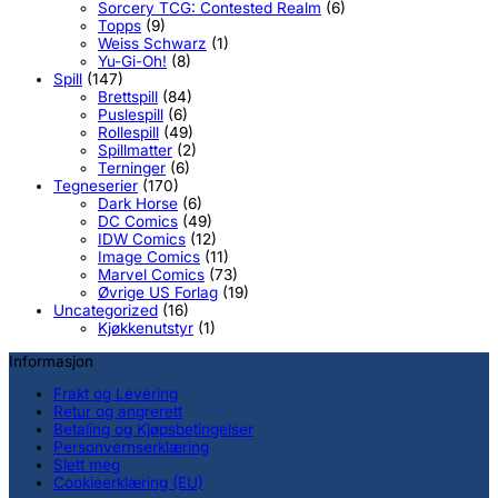
Sorcery TCG: Contested Realm
(6)
Topps
(9)
Weiss Schwarz
(1)
Yu-Gi-Oh!
(8)
Spill
(147)
Brettspill
(84)
Puslespill
(6)
Rollespill
(49)
Spillmatter
(2)
Terninger
(6)
Tegneserier
(170)
Dark Horse
(6)
DC Comics
(49)
IDW Comics
(12)
Image Comics
(11)
Marvel Comics
(73)
Øvrige US Forlag
(19)
Uncategorized
(16)
Kjøkkenutstyr
(1)
Informasjon
Frakt og Levering
Retur og angrerett
Betaling og Kjøpsbetingelser
Personvernserklæring
Slett meg
Cookieerklæring (EU)