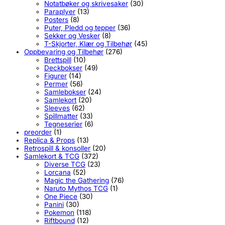
Notatbøker og skrivesaker
(30)
Paraplyer
(13)
Posters
(8)
Puter, Pledd og tepper
(36)
Sekker og Vesker
(8)
T-Skjorter, Klær og Tilbehør
(45)
Oppbevaring og Tilbehør
(276)
Brettspill
(10)
Deckbokser
(49)
Figurer
(14)
Permer
(56)
Samlebokser
(24)
Samlekort
(20)
Sleeves
(62)
Spillmatter
(33)
Tegneserier
(6)
preorder
(1)
Replica & Props
(13)
Retrospill & konsoller
(20)
Samlekort & TCG
(372)
Diverse TCG
(23)
Lorcana
(52)
Magic the Gathering
(76)
Naruto Mythos TCG
(1)
One Piece
(30)
Panini
(30)
Pokemon
(118)
Riftbound
(12)