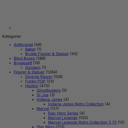
Kategorier
Antikvariat
(46)
Bøker
(1)
Brukte Figurer & Statuer
(45)
Blind Boxes
(289)
Byggesett
(19)
Gundam
(1)
Figurer & Statuer
(1264)
Diverse figurer
(106)
Funko POP
(23)
Hasbro
(470)
Ghostbusters
(5)
GI Joe
(3)
Indiana Jones
(4)
Indiana Jones Retro Collection
(4)
Marvel
(117)
Epic Hero Series
(4)
Marvel Legends
(100)
Marvel Legends Retro Collection 3,75
(12)
Star Wars
(213)