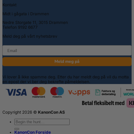
Kontakt
Midt i gågata i Drammen
Nedre Storgate 11, 3015 Drammen
Telefon 9192 6677
Meld deg på vårt nyhetsbrev
email
Meld meg på
Vi lover å ikke spamme deg. Etter du har meldt deg på vil du motta
en epost der vi ber deg bekrefte påmeldelsen.
Copyright 2026 ©
KanonCon AS
Søk
etter:
KanonCon Forside