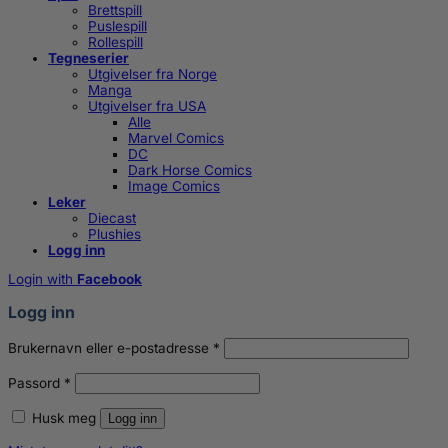
Brettspill
Puslespill
Rollespill
Tegneserier
Utgivelser fra Norge
Manga
Utgivelser fra USA
Alle
Marvel Comics
DC
Dark Horse Comics
Image Comics
Leker
Diecast
Plushies
Logg inn
Login with
Facebook
Logg inn
Påkrevd
Brukernavn eller e-postadresse
*
Påkrevd
Passord
*
Husk meg
Logg inn