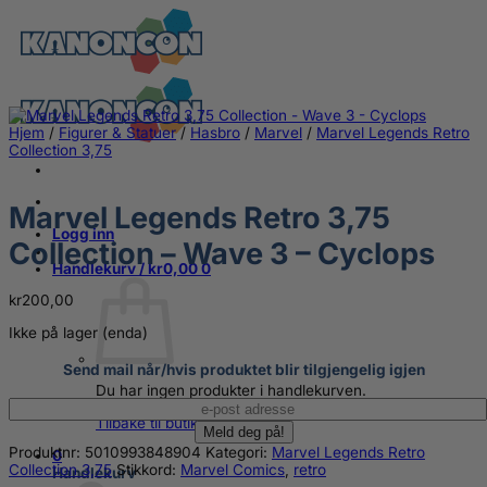
Skip
to
content
Hjem
/
Figurer & Statuer
/
Hasbro
/
Marvel
/
Marvel Legends Retro
Collection 3,75
Marvel Legends Retro 3,75
Logg inn
Collection – Wave 3 – Cyclops
Handlekurv /
kr
0,00
0
kr
200,00
Ikke på lager (enda)
Send mail når/hvis produktet blir tilgjengelig igjen
Du har ingen produkter i handlekurven.
Tilbake til butikken
Produktnr:
5010993848904
Kategori:
Marvel Legends Retro
0
Collection 3,75
Stikkord:
Marvel Comics
,
retro
Handlekurv