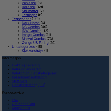
Puslespill
(6)
Rollespill
(48)
Spillmatter
(2)
Terninger
(6)
Tegneserier
(170)
Dark Horse
(6)
DC Comics
(49)
IDW Comics
(12)
Image Comics
(11)
Marvel Comics
(73)
Øvrige US Forlag
(19)
Uncategorized
(15)
Kjøkkenutstyr
(1)
Informasjon
Frakt og Levering
Retur og angrerett
Betaling og Kjøpsbetingelser
Personvernserklæring
Slett meg
Cookieerklæring (EU)
Kundeservice
FAQ
Om KanonCon
Kontakt oss