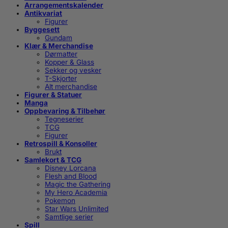
Arrangementskalender
Antikvariat
Figurer
Byggesett
Gundam
Klær & Merchandise
Dørmatter
Kopper & Glass
Sekker og vesker
T-Skjorter
Alt merchandise
Figurer & Statuer
Manga
Oppbevaring & Tilbehør
Tegneserier
TCG
Figurer
Retrospill & Konsoller
Brukt
Samlekort & TCG
Disney Lorcana
Flesh and Blood
Magic the Gathering
My Hero Academia
Pokemon
Star Wars Unlimited
Samtlige serier
Spill