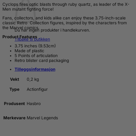
Cyclops fires optic blasts through ruby quartz, as leader of the X-
Men mutant fighting force!
Fans, collectors, and kids alike can enjoy these 3.75-inch-scale
classic Retro Collection figures, inspired by the characters from
the Marvel comics.
Du har ingen produkter i handlekurven.
Product Features
Tilbake til butikken
3.75 inches (9.53cm)
Made of plastic
5 Points of articulation
Retro blister card packaging
Tilleggsinformasjon
Vekt
0,2 kg
Type
Actionfigur
Produsent
Hasbro
Merkevare
Marvel Legends