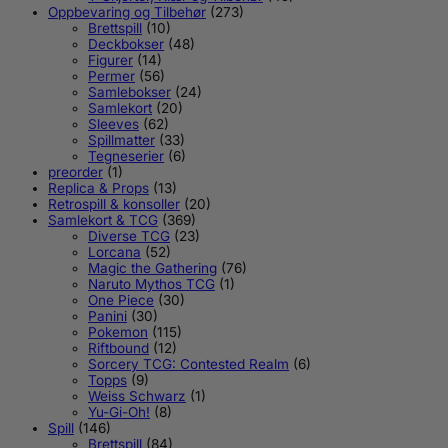
Oppbevaring og Tilbehør
(273)
Brettspill
(10)
Deckbokser
(48)
Figurer
(14)
Permer
(56)
Samlebokser
(24)
Samlekort
(20)
Sleeves
(62)
Spillmatter
(33)
Tegneserier
(6)
preorder
(1)
Replica & Props
(13)
Retrospill & konsoller
(20)
Samlekort & TCG
(369)
Diverse TCG
(23)
Lorcana
(52)
Magic the Gathering
(76)
Naruto Mythos TCG
(1)
One Piece
(30)
Panini
(30)
Pokemon
(115)
Riftbound
(12)
Sorcery TCG: Contested Realm
(6)
Topps
(9)
Weiss Schwarz
(1)
Yu-Gi-Oh!
(8)
Spill
(146)
Brettspill
(84)