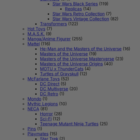
Star Wars Black Series
(119)
Replicas
(14)
Star Wars Retro Collection
(7)
Star Wars Vintage Collection
(82)
Transformers
(122)
Hot Toys
(7)
M.A.S.K.
(9)
Manga/Anime Figurer
(255)
Mattel
(116)
He-Man and the Masters of the Universe
(16)
Masters of the Universe
(19)
Masters of the Universe Masterverse
(23)
Masters of the Universe Origins
(40)
MOTU x ThunderCats
(4)
Turtles of Grayskull
(12)
McFarlane Toys
(52)
DC Direct
(5)
DC Multiverse
(20)
DC Retro
(1)
Mondo
(1)
Mythic Legions
(10)
NECA
(81)
Horror
(28)
Sci-Fi
(12)
Teenage Mutant Ninja Turtles
(25)
Pins
(1)
Playmates
(15)
Star Trek
(2)