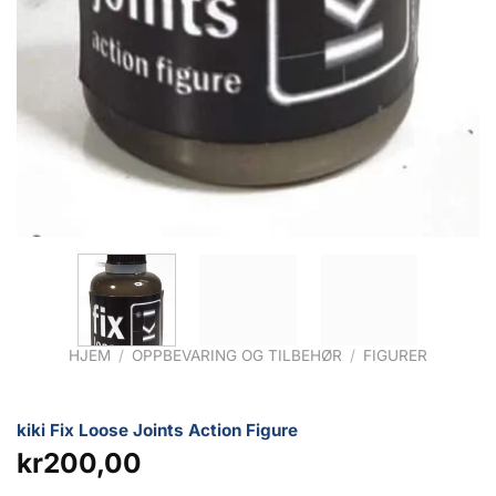
HJEM
/
OPPBEVARING OG TILBEHØR
/
FIGURER
kiki Fix Loose Joints Action Figure
kr
200,00