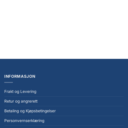
PET Protectors 10-Pack for Masters of the Universe Origins Power Posing
(Carded) Box Figures
kr
289,00
INFORMASJON
Frakt og Levering
Retur og angrerett
Betaling og Kjøpsbetingelser
Personvernserklæring