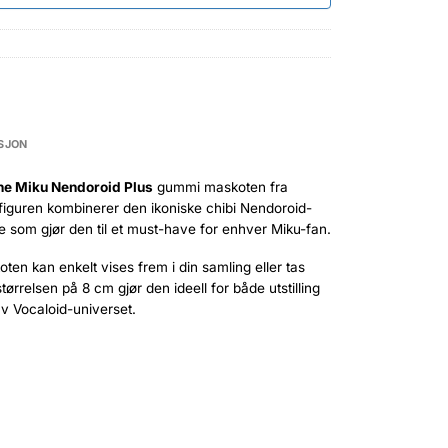
SJON
ne Miku Nendoroid Plus
gummi maskoten fra
figuren kombinerer den ikoniske chibi Nendoroid-
e som gjør den til et must-have for enhver Miku-fan.
ten kan enkelt vises frem i din samling eller tas
rrelsen på 8 cm gjør den ideell for både utstilling
av Vocaloid-universet.