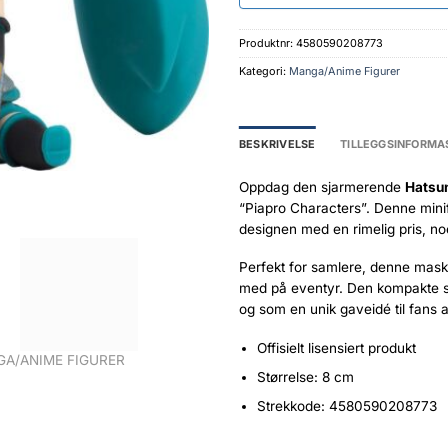
Produktnr:
4580590208773
Kategori:
Manga/Anime Figurer
BESKRIVELSE
TILLEGGSINFORMA
Oppdag den sjarmerende
Hatsu
“Piapro Characters”. Denne mini
designen med en rimelig pris, no
Perfekt for samlere, denne masko
med på eventyr. Den kompakte stø
og som en unik gaveidé til fans 
Offisielt lisensiert produkt
A/ANIME FIGURER
Størrelse: 8 cm
Strekkode: 4580590208773