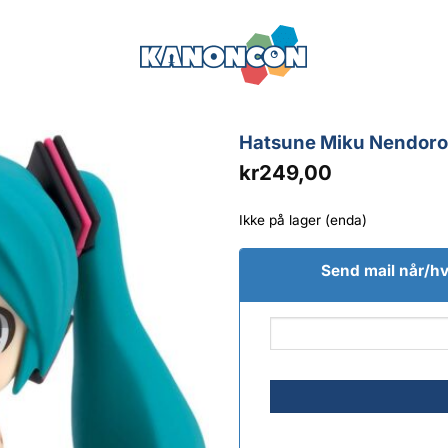
Hatsune Miku Nendoro
kr
249,00
Ikke på lager (enda)
Send mail når/hvi