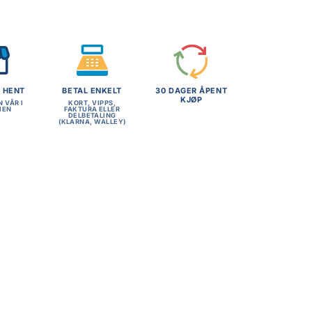
G HENT
BETAL ENKELT
30 DAGER ÅPENT
KJØP
N VÅR I
KORT, VIPPS,
MEN
FAKTURA ELLER
DELBETALING
(KLARNA, WALLEY)