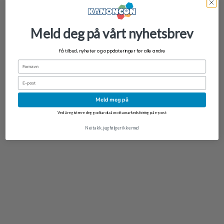
Meld deg på vårt nyhetsbrev
NYHET
Få tilbud, nyheter og oppdateringer før alle andre
Good Smile Nendoroid Plus FERN Rubber Mascot – Frieren: Beyond
Fornavn
Journey’s End
kr
199,00
Email
Meld meg på
Ved å registrere deg godtar du å motta markedsføring på e-post
Nei takk, jeg følger ikke med