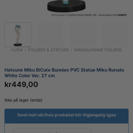
HJEM
/
FIGURER & STATUER
/
MANGA/ANIME FIGURER
Hatsune Miku BiCute Bunnies PVC Statue Miku Rurudo
White Color Ver. 27 cm
kr
449,00
Ikke på lager (enda)
Send mail når/hvis produktet blir tilgjengelig igjen