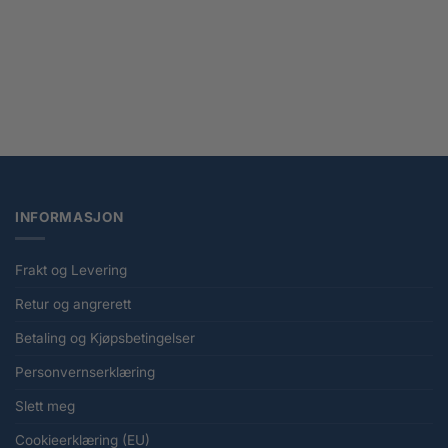
Demon Slayer: Kimetsu no Yaiba Luminasta PVC Statue Shinobu Kocho 18 cm
kr
399,00
INFORMASJON
Frakt og Levering
Retur og angrerett
Betaling og Kjøpsbetingelser
Personvernserklæring
Slett meg
Cookieerklæring (EU)