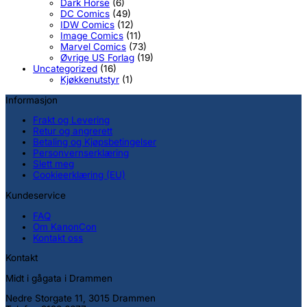
Dark Horse
(6)
DC Comics
(49)
IDW Comics
(12)
Image Comics
(11)
Marvel Comics
(73)
Øvrige US Forlag
(19)
Uncategorized
(16)
Kjøkkenutstyr
(1)
Informasjon
Frakt og Levering
Retur og angrerett
Betaling og Kjøpsbetingelser
Personvernserklæring
Slett meg
Cookieerklæring (EU)
Kundeservice
FAQ
Om KanonCon
Kontakt oss
Kontakt
Midt i gågata i Drammen
Nedre Storgate 11, 3015 Drammen