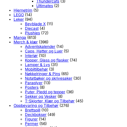
Thundercats
(3)
Ultimates
(2)
Hjernetrim
(5)
LEGO
(14)
Leker
(94)
Beyblade X
(11)
Diecast
(4)
Plushies
(72)
Manga
(613)
Merch & klær
(396)
Adventskalender
(14)
Caps, Hatter og Luer
(5)
Interiør
(10)
Kopper, Glass og flasker
(74)
Lamper & Lys
(31)
Mobiltilbehør
(3)
Nøkkelringer & Pins
(65)
Notatbøker og skrivesaker
(30)
Paraplyer
(13)
Posters
(8)
Puter, Pledd og tepper
(36)
Sekker og Vesker
(8)
T-Skjorter, Klær og Tilbehør
(45)
Oppbevaring og Tilbehør
(276)
Brettspill
(10)
Deckbokser
(49)
Figurer
(14)
Permer
(56)