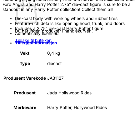
Ford Anglia and Harry Potter 2.75″ die-cast figure is sure to be a
standout in any Harry Potter collection! Collect them all!
Die-cast body with working wheels and rubber tires
Feature-rich details like opening hood, trunk, and doors
Includes a 2.75” die-cast Harry Potter figure
Du har ingen produkter i handlekurven.
Authentically licensed
Tilbake til butikken
Tilleggsinformasjon
Vekt
0,4 kg
Type
diecast
Produsent Varekode
JA31127
Produsent
Jada Hollywood Rides
Merkevare
Harry Potter, Hollywood Rides