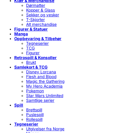
Klær & Merchandise
Dørmatter
Kopper & Glass
Sekker og vesker
T-Skjorter
Alt merchandise
Figurer & Statuer
Manga
Oppbevaring & Tilbehør
Tegneserier
TCG
Figurer
Retrospill & Konsoller
Brukt
Samlekort & TCG
Disney Lorcana
Flesh and Blood
Magic the Gathering
My Hero Academia
Pokemon
Star Wars Unlimited
Samtlige serier
Spill
Brettspill
Puslespill
Rollespill
Tegneserier
Utgivelser fra Norge