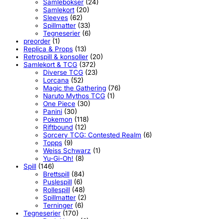
Samlebokser
(24)
Samlekort
(20)
Sleeves
(62)
Spillmatter
(33)
Tegneserier
(6)
preorder
(1)
Replica & Props
(13)
Retrospill & konsoller
(20)
Samlekort & TCG
(372)
Diverse TCG
(23)
Lorcana
(52)
Magic the Gathering
(76)
Naruto Mythos TCG
(1)
One Piece
(30)
Panini
(30)
Pokemon
(118)
Riftbound
(12)
Sorcery TCG: Contested Realm
(6)
Topps
(9)
Weiss Schwarz
(1)
Yu-Gi-Oh!
(8)
Spill
(146)
Brettspill
(84)
Puslespill
(6)
Rollespill
(48)
Spillmatter
(2)
Terninger
(6)
Tegneserier
(170)