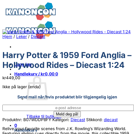
Skip
to
content
Hjem
/
Leker
/
Diecast
Harry Potter & 1959 Ford Anglia –
Hollywood Rides – Diecast 1:24
Logg inn
Handlekurv /
kr
0,00
0
kr
449,00
Ikke på lager (enda)
Send mail når/hvis produktet blir tilgjengelig igjen
Du har ingen produkter i handlekurven.
Tilbake til butikken
Produktnr:
B07WDDP8FY
Kategori:
Diecast
Stikkord:
diecast
0
Relive your favorite scenes from J.K. Rowling’s Wizarding World.
Handlekurv
Featuring styling cues directly from the movie, this collectible 1959