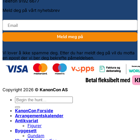
Telefon 9192 6677
Meld deg på vårt nyhetsbrev
email
Meld meg på
Vi lover å ikke spamme deg. Etter du har meldt deg på vil du motta
en epost der vi ber deg bekrefte påmeldelsen.
Copyright 2026 ©
KanonCon AS
Søk
etter:
KanonCon Forside
Arrangementskalender
Antikvariat
Figurer
Byggesett
Gundam