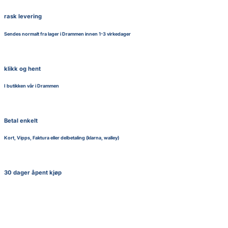
rask levering
Sendes normalt fra lager i Drammen innen 1-3 virkedager
klikk og hent
I butikken vår i Drammen
Betal enkelt
Kort, Vipps, Faktura eller delbetaling (klarna, walley)
30 dager åpent kjøp