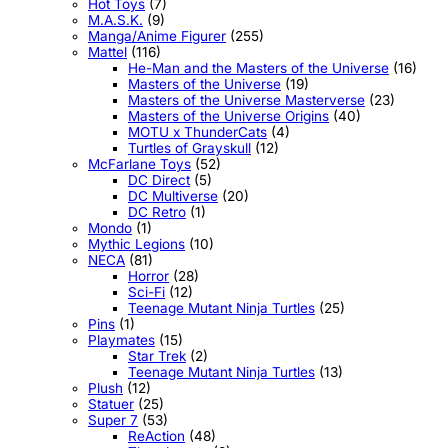
Hot Toys
(7)
M.A.S.K.
(9)
Manga/Anime Figurer
(255)
Mattel
(116)
He-Man and the Masters of the Universe
(16)
Masters of the Universe
(19)
Masters of the Universe Masterverse
(23)
Masters of the Universe Origins
(40)
MOTU x ThunderCats
(4)
Turtles of Grayskull
(12)
McFarlane Toys
(52)
DC Direct
(5)
DC Multiverse
(20)
DC Retro
(1)
Mondo
(1)
Mythic Legions
(10)
NECA
(81)
Horror
(28)
Sci-Fi
(12)
Teenage Mutant Ninja Turtles
(25)
Pins
(1)
Playmates
(15)
Star Trek
(2)
Teenage Mutant Ninja Turtles
(13)
Plush
(12)
Statuer
(25)
Super 7
(53)
ReAction
(48)