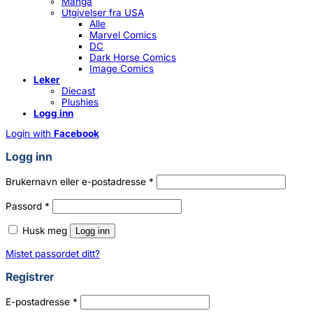
Manga
Utgivelser fra USA
Alle
Marvel Comics
DC
Dark Horse Comics
Image Comics
Leker
Diecast
Plushies
Logg inn
Login with
Facebook
Logg inn
Påkrevd
Brukernavn eller e-postadresse
*
Påkrevd
Passord
*
Husk meg
Logg inn
Mistet passordet ditt?
Registrer
Påkrevd
E-postadresse
*