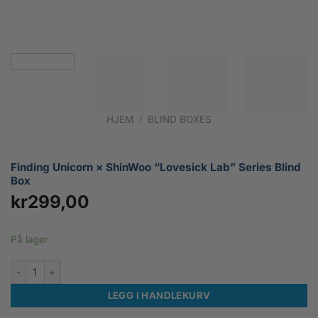
HJEM
/
BLIND BOXES
Finding Unicorn × ShinWoo “Lovesick Lab” Series Blind
Box
kr
299,00
På lager
Finding Unicorn × ShinWoo “Lovesick Lab” Series Blind Box antall
LEGG I HANDLEKURV