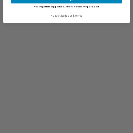
Ved å registrere deg godtar du å motta markedsføring på e-post
Nei takk, jeg følger ikke med
NYHET
Sleeping Eeveelution Figure Blind Box
kr
269,00