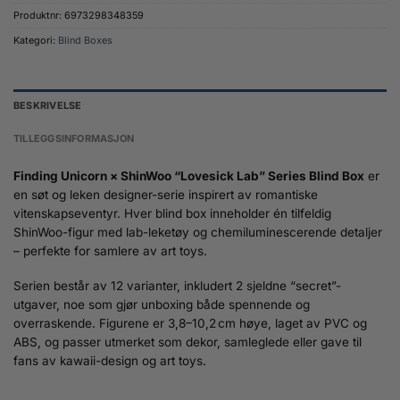
Produktnr:
6973298348359
Kategori:
Blind Boxes
BESKRIVELSE
TILLEGGSINFORMASJON
Finding Unicorn × ShinWoo “Lovesick Lab” Series Blind Box
er
en søt og leken designer-serie inspirert av romantiske
vitenskapseventyr. Hver blind box inneholder én tilfeldig
ShinWoo-figur med lab-leketøy og chemiluminescerende detaljer
– perfekte for samlere av art toys.
Serien består av 12 varianter, inkludert 2 sjeldne “secret”-
utgaver, noe som gjør unboxing både spennende og
overraskende. Figurene er 3,8–10,2 cm høye, laget av PVC og
ABS, og passer utmerket som dekor, samleglede eller gave til
fans av kawaii-design og art toys.