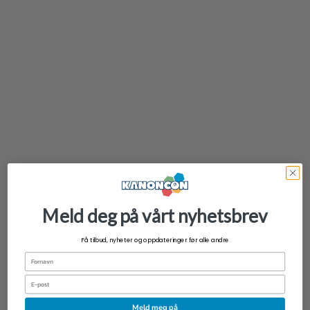
Re:Zero Starting Life in Another World Collection Figure Rich Birthday Life
2025 Box Ver. 5 cm
kr
99,00
Meld deg på vårt nyhetsbrev
Få tilbud, nyheter og oppdateringer før alle andre
Fornavn
Email
Meld meg på