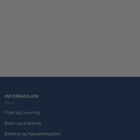
Funism Alexander the Fat Tiger – Little Tiger and His Companions Blind Box
figur
kr
219,00
INFORMASJON
Frakt og Levering
Retur og angrerett
Betaling og Kjøpsbetingelser