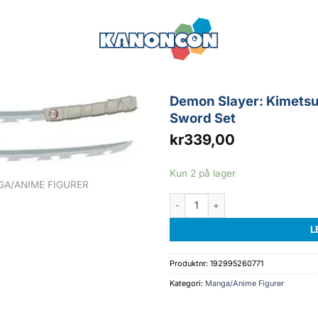
Demon Slayer: Kimetsu 
Sword Set
kr
339,00
Kun 2 på lager
A/ANIME FIGURER
Demon Slayer: Kimetsu no Yaiba Rep
L
Produktnr:
192995260771
Kategori:
Manga/Anime Figurer