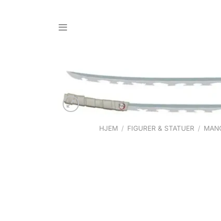
Skip
to
content
HJEM
/
FIGURER & STATUER
/
MANG