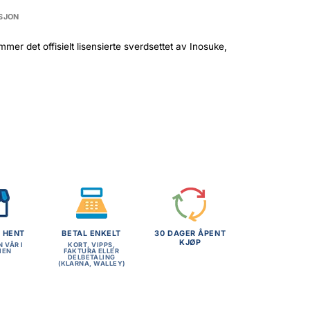
SJON
r det offisielt lisensierte sverdsettet av Inosuke,
G HENT
BETAL ENKELT
30 DAGER ÅPENT
KJØP
N VÅR I
KORT, VIPPS,
MEN
FAKTURA ELLER
DELBETALING
(KLARNA, WALLEY)