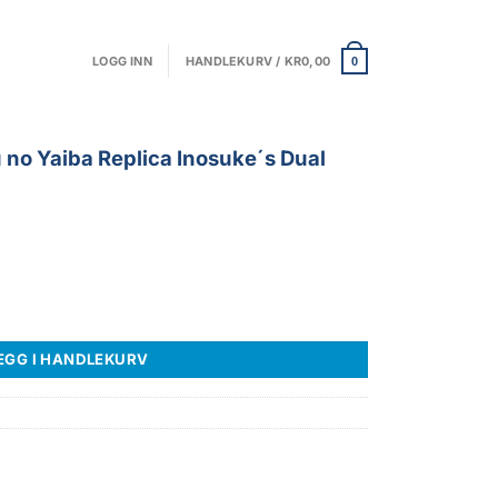
LOGG INN
HANDLEKURV /
KR
0,00
0
no Yaiba Replica Inosuke´s Dual
lica Inosuke´s Dual Sword Set antall
EGG I HANDLEKURV