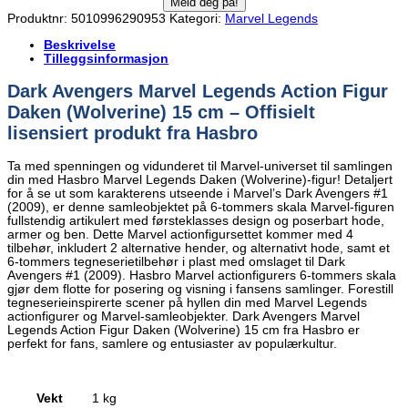
Produktnr:
5010996290953
Kategori:
Marvel Legends
Beskrivelse
Tilleggsinformasjon
Dark Avengers Marvel Legends Action Figur
Daken (Wolverine) 15 cm – Offisielt
lisensiert produkt fra Hasbro
Ta med spenningen og vidunderet til Marvel-universet til samlingen
din med Hasbro Marvel Legends Daken (Wolverine)-figur! Detaljert
for å se ut som karakterens utseende i Marvel’s Dark Avengers #1
(2009), er denne samleobjektet på 6-tommers skala Marvel-figuren
fullstendig artikulert med førsteklasses design og poserbart hode,
armer og ben. Dette Marvel actionfigursettet kommer med 4
tilbehør, inkludert 2 alternative hender, og alternativt hode, samt et
6-tommers tegneserietilbehør i plast med omslaget til Dark
Avengers #1 (2009). Hasbro Marvel actionfigurers 6-tommers skala
gjør dem flotte for posering og visning i fansens samlinger. Forestill
tegneserieinspirerte scener på hyllen din med Marvel Legends
actionfigurer og Marvel-samleobjekter. Dark Avengers Marvel
Legends Action Figur Daken (Wolverine) 15 cm fra Hasbro er
perfekt for fans, samlere og entusiaster av populærkultur.
Vekt
1 kg