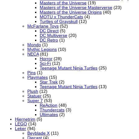
Masters of the Universe
(19)
Masters of the Universe Masterverse
(23)
Masters of the Universe Origins
(40)
MOTU x ThunderCats
(4)
Turtles of Grayskull
(12)
McFarlane Toys
(52)
DC Direct
(5)
DC Multiverse
(20)
DC Retro
(1)
Mondo
(1)
Mythic Legions
(10)
NECA
(81)
Horror
(28)
Sci-Fi
(12)
Teenage Mutant Ninja Turtles
(25)
Pins
(1)
Playmates
(15)
Star Trek
(2)
Teenage Mutant Ninja Turtles
(13)
Plush
(12)
Statuer
(25)
Super 7
(53)
ReAction
(48)
Thundercats
(3)
Ultimates
(2)
Hjernetrim
(5)
LEGO
(14)
Leker
(94)
Beyblade X
(11)
Diecast
(4)