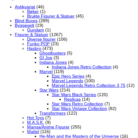
Antikvariat
(46)
Bøker
(1)
Brukte Figurer & Statuer
(45)
Blind Boxes
(289)
Byggesett
(19)
Gundam
(1)
Figurer & Statuer
(1267)
Diverse figurer
(106)
Funko POP
(23)
Hasbro
(473)
Ghostbusters
(5)
GI Joe
(3)
Indiana Jones
(4)
Indiana Jones Retro Collection
(4)
Marvel
(119)
Epic Hero Series
(4)
Marvel Legends
(100)
Marvel Legends Retro Collection 3,75
(12)
Star Wars
(214)
Star Wars Black Series
(120)
Replicas
(14)
Star Wars Retro Collection
(7)
Star Wars Vintage Collection
(82)
Transformers
(122)
Hot Toys
(7)
M.A.S.K.
(9)
Manga/Anime Figurer
(255)
Mattel
(116)
He-Man and the Masters of the Universe
(16)