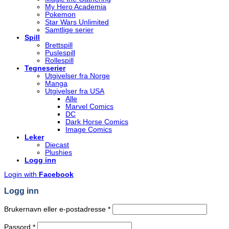
My Hero Academia
Pokemon
Star Wars Unlimited
Samtlige serier
Spill
Brettspill
Puslespill
Rollespill
Tegneserier
Utgivelser fra Norge
Manga
Utgivelser fra USA
Alle
Marvel Comics
DC
Dark Horse Comics
Image Comics
Leker
Diecast
Plushies
Logg inn
Login with
Facebook
Logg inn
Påkrevd
Brukernavn eller e-postadresse
*
Påkrevd
Passord
*