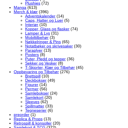
Plushies
(72)
Manga
(613)
Merch & klær
(396)
Adventskalender
(14)
Caps, Hatter og Luer
(5)
Interiør
(10)
Kopper, Glass og flasker
(74)
Lamper & Lys
(31)
Mobiltilbehør
(3)
Nøkkelringer & Pins
(65)
Notatbøker og skrivesaker
(30)
Paraplyer
(13)
Posters
(8)
Puter, Pledd og tepper
(36)
Sekker og Vesker
(8)
T-Skjorter, Klær og Tilbehør
(45)
Oppbevaring og Tilbehør
(276)
Brettspill
(10)
Deckbokser
(49)
Figurer
(14)
Permer
(56)
Samlebokser
(24)
Samlekort
(20)
Sleeves
(62)
Spillmatter
(33)
Tegneserier
(6)
preorder
(1)
Replica & Props
(13)
Retrospill & konsoller
(20)
Samlekort & TCG
(372)