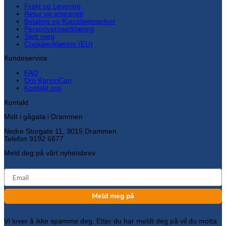
Frakt og Levering
Retur og angrerett
Betaling og Kjøpsbetingelser
Personvernserklæring
Slett meg
Cookieerklæring (EU)
Kundeservice
FAQ
Om KanonCon
Kontakt oss
Kontakt
Midt i gågata i Drammen
Nedre Storgate 11, 3015 Drammen
Telefon 9192 6677
Meld deg på vårt nyhetsbrev
email
Meld meg på
Vi lover å ikke spamme deg. Etter du har meldt deg på vil du motta