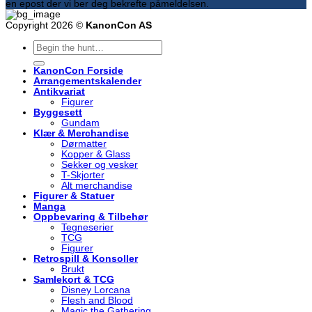
en epost der vi ber deg bekrefte påmeldelsen.
Copyright 2026 ©
KanonCon AS
Søk
etter:
KanonCon Forside
Arrangementskalender
Antikvariat
Figurer
Byggesett
Gundam
Klær & Merchandise
Dørmatter
Kopper & Glass
Sekker og vesker
T-Skjorter
Alt merchandise
Figurer & Statuer
Manga
Oppbevaring & Tilbehør
Tegneserier
TCG
Figurer
Retrospill & Konsoller
Brukt
Samlekort & TCG
Disney Lorcana
Flesh and Blood
Magic the Gathering