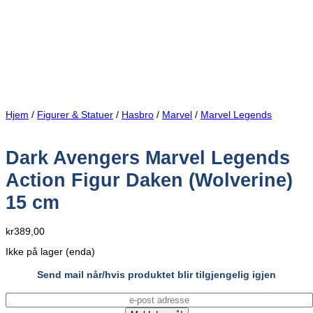
Hjem
/
Figurer & Statuer
/
Hasbro
/
Marvel
/
Marvel Legends
Dark Avengers Marvel Legends
Action Figur Daken (Wolverine)
15 cm
kr
389,00
Ikke på lager (enda)
Send mail når/hvis produktet blir tilgjengelig igjen