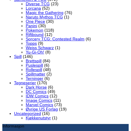
Diverse TCG
(23)
Lorcana
(52)
Magic the Gathering
(76)
Naruto Mythos TCG
(1)
One Piece
(30)
Panini
(30)
Pokemon
(118)
Riftbound
(12)
Sorcery TCG: Contested Realm
(6)
Topps
(9)
Weiss Schwarz
(1)
Yu-Gi-Oh!
(8)
Spill
(146)
Brettspill
(84)
Puslespill
(6)
Rollespill
(48)
Spillmatter
(2)
Terninger
(6)
Tegneserier
(170)
Dark Horse
(6)
DC Comics
(49)
IDW Comics
(12)
Image Comics
(11)
Marvel Comics
(73)
Øvrige US Forlag
(19)
Uncategorized
(16)
Kjøkkenutstyr
(1)
Informasjon