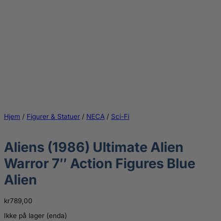
Hjem
/
Figurer & Statuer
/
NECA
/
Sci-Fi
Aliens (1986) Ultimate Alien
Warror 7″ Action Figures Blue
Alien
kr
789,00
Ikke på lager (enda)