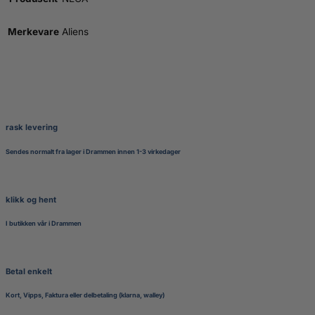
Merkevare
Aliens
rask levering
Sendes normalt fra lager i Drammen innen 1-3 virkedager
klikk og hent
I butikken vår i Drammen
Betal enkelt
Kort, Vipps, Faktura eller delbetaling (klarna, walley)