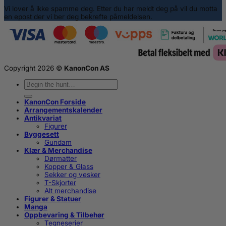
Vi lover å ikke spamme deg. Etter du har meldt deg på vil du motta
en epost der vi ber deg bekrefte påmeldelsen.
Copyright 2026 ©
KanonCon AS
Søk
etter:
KanonCon Forside
Arrangementskalender
Antikvariat
Figurer
Byggesett
Gundam
Klær & Merchandise
Dørmatter
Kopper & Glass
Sekker og vesker
T-Skjorter
Alt merchandise
Figurer & Statuer
Manga
Oppbevaring & Tilbehør
Tegneserier