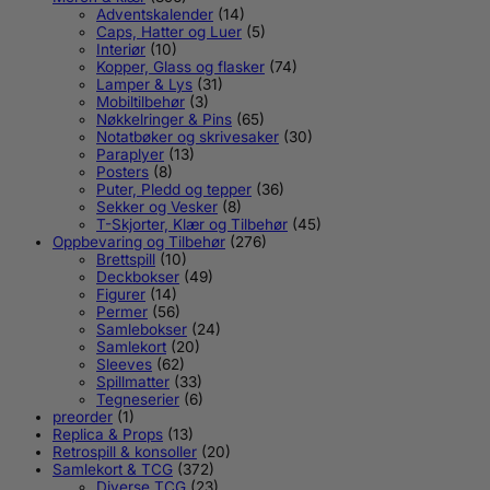
Adventskalender
(14)
Caps, Hatter og Luer
(5)
Interiør
(10)
Kopper, Glass og flasker
(74)
Lamper & Lys
(31)
Mobiltilbehør
(3)
Nøkkelringer & Pins
(65)
Notatbøker og skrivesaker
(30)
Paraplyer
(13)
Posters
(8)
Puter, Pledd og tepper
(36)
Sekker og Vesker
(8)
T-Skjorter, Klær og Tilbehør
(45)
Oppbevaring og Tilbehør
(276)
Brettspill
(10)
Deckbokser
(49)
Figurer
(14)
Permer
(56)
Samlebokser
(24)
Samlekort
(20)
Sleeves
(62)
Spillmatter
(33)
Tegneserier
(6)
preorder
(1)
Replica & Props
(13)
Retrospill & konsoller
(20)
Samlekort & TCG
(372)
Diverse TCG
(23)