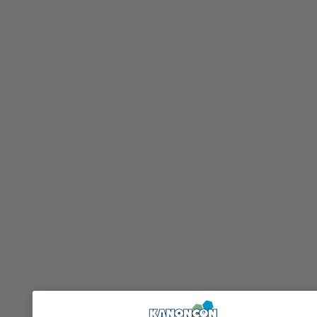
+
Alien: Romulus Action Figure Ultimate Xenomorph XX121
18 cm
kr
849,00