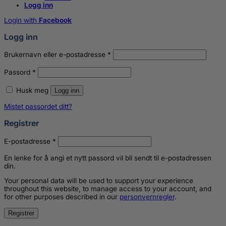
Logg inn
Login with
Facebook
Logg inn
Påkrevd
Brukernavn eller e-postadresse
*
Påkrevd
Passord
*
Husk meg
Logg inn
Mistet passordet ditt?
Registrer
Påkrevd
E-postadresse
*
En lenke for å angi et nytt passord vil bli sendt til e-postadressen
din.
Your personal data will be used to support your experience
throughout this website, to manage access to your account, and
for other purposes described in our
personvernregler
.
Registrer