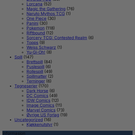
Lorcana
(52)
Magic the Gathering
(76)
Naruto Mythos TCG
(1)
One Piece
(30)
Panini
(30)
Pokemon
(118)
Riftbound
(12)
Sorcery TCG: Contested Realm
(6)
Topps
(9)
Weiss Schwarz
(1)
Yu-Gi-Oh!
(8)
Spill
(147)
Brettspill
(84)
Puslespill
(6)
Rollespill
(49)
Spillmatter
(2)
Terninger
(6)
Tegneserier
(170)
Dark Horse
(6)
DC Comics
(49)
IDW Comics
(12)
Image Comics
(11)
Marvel Comics
(73)
Øvrige US Forlag
(19)
Uncategorized
(16)
Kjøkkenutstyr
(1)
Informasjon