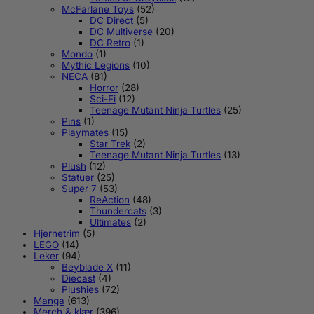
McFarlane Toys
(52)
DC Direct
(5)
DC Multiverse
(20)
DC Retro
(1)
Mondo
(1)
Mythic Legions
(10)
NECA
(81)
Horror
(28)
Sci-Fi
(12)
Teenage Mutant Ninja Turtles
(25)
Pins
(1)
Playmates
(15)
Star Trek
(2)
Teenage Mutant Ninja Turtles
(13)
Plush
(12)
Statuer
(25)
Super 7
(53)
ReAction
(48)
Thundercats
(3)
Ultimates
(2)
Hjernetrim
(5)
LEGO
(14)
Leker
(94)
Beyblade X
(11)
Diecast
(4)
Plushies
(72)
Manga
(613)
Merch & klær
(396)