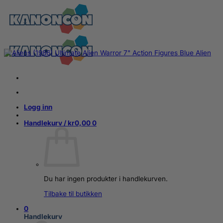
Skip
to
content
Logg inn
Handlekurv /
kr
0,00
0
Du har ingen produkter i handlekurven.
Tilbake til butikken
0
Handlekurv