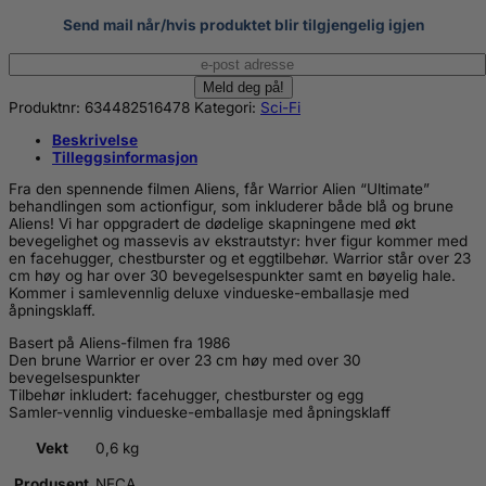
Send mail når/hvis produktet blir tilgjengelig igjen
Produktnr:
634482516478
Kategori:
Sci-Fi
Beskrivelse
Tilleggsinformasjon
Fra den spennende filmen Aliens, får Warrior Alien “Ultimate”
behandlingen som actionfigur, som inkluderer både blå og brune
Aliens! Vi har oppgradert de dødelige skapningene med økt
bevegelighet og massevis av ekstrautstyr: hver figur kommer med
en facehugger, chestburster og et eggtilbehør. Warrior står over 23
cm høy og har over 30 bevegelsespunkter samt en bøyelig hale.
Kommer i samlevennlig deluxe vindueske-emballasje med
åpningsklaff.
Basert på Aliens-filmen fra 1986
Den brune Warrior er over 23 cm høy med over 30
bevegelsespunkter
Tilbehør inkludert: facehugger, chestburster og egg
Samler-vennlig vindueske-emballasje med åpningsklaff
Vekt
0,6 kg
Produsent
NECA