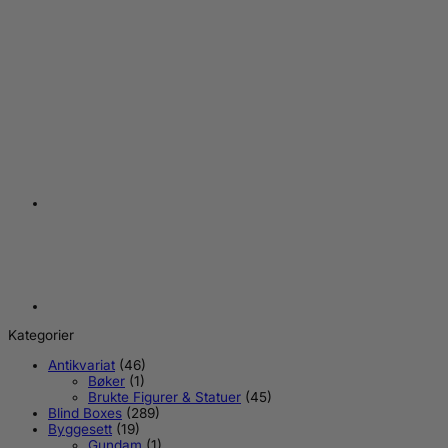
+
Alf Action Figur Ultimate Totally 80s Alf 15 cm
kr
699,00
Kategorier
Antikvariat
(46)
Bøker
(1)
Brukte Figurer & Statuer
(45)
Blind Boxes
(289)
Byggesett
(19)
Gundam
(1)