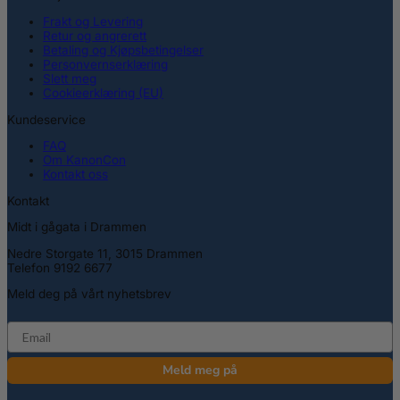
Frakt og Levering
Retur og angrerett
Betaling og Kjøpsbetingelser
Personvernserklæring
Slett meg
Cookieerklæring (EU)
Kundeservice
FAQ
Om KanonCon
Kontakt oss
Kontakt
Midt i gågata i Drammen
Nedre Storgate 11, 3015 Drammen
Telefon 9192 6677
Meld deg på vårt nyhetsbrev
email
Meld meg på