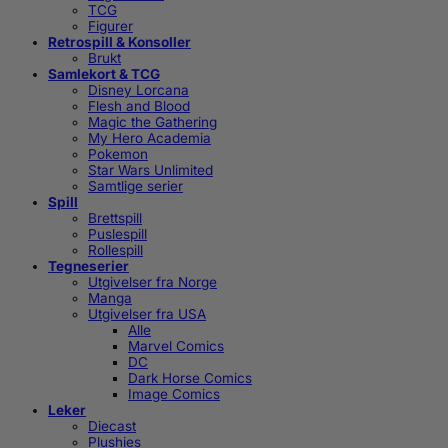
TCG
Figurer
Retrospill & Konsoller
Brukt
Samlekort & TCG
Disney Lorcana
Flesh and Blood
Magic the Gathering
My Hero Academia
Pokemon
Star Wars Unlimited
Samtlige serier
Spill
Brettspill
Puslespill
Rollespill
Tegneserier
Utgivelser fra Norge
Manga
Utgivelser fra USA
Alle
Marvel Comics
DC
Dark Horse Comics
Image Comics
Leker
Diecast
Plushies