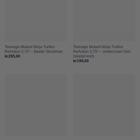
Teenage Mutant Ninja Turtles
Teenage Mutant Ninja Turtles
ReAction 3,75″ – Baxter Stockman
ReAction 3,75″ – Undercover Don
(skadet kort)
kr
285,00
kr
199,00