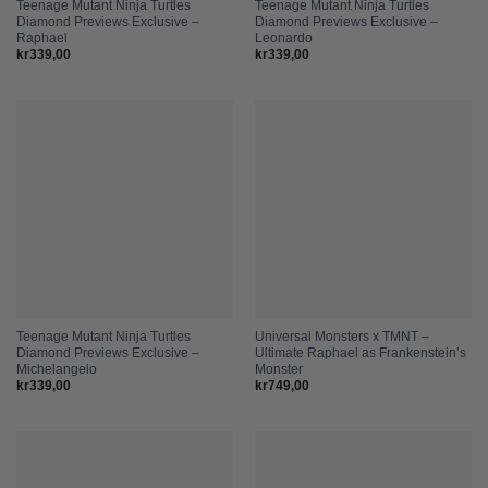
Teenage Mutant Ninja Turtles
Teenage Mutant Ninja Turtles
Diamond Previews Exclusive –
Diamond Previews Exclusive –
Raphael
Leonardo
kr
339,00
kr
339,00
Teenage Mutant Ninja Turtles
Universal Monsters x TMNT –
Diamond Previews Exclusive –
Ultimate Raphael as Frankenstein’s
Michelangelo
Monster
kr
339,00
kr
749,00