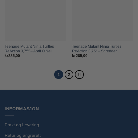
Teenage Mutant Ninja Turtles
Teenage Mutant Ninja Turtles
ReAction 3,75″ – April O’Neil
ReAction 3,75″ – Shredder
kr
285,00
kr
285,00
1
2
INFORMASJON
Frakt og Levering
Retur og angrerett