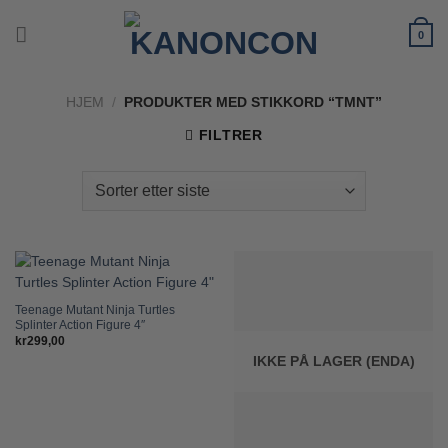
Skip
to
0
content
HJEM
/
PRODUKTER MED STIKKORD “TMNT”
FILTRER
Teenage Mutant Ninja Turtles
Splinter Action Figure 4″
kr
299,00
IKKE PÅ LAGER (ENDA)