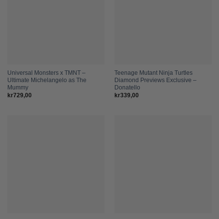
Universal Monsters x TMNT –
Teenage Mutant Ninja Turtles
Ultimate Michelangelo as The
Diamond Previews Exclusive –
Mummy
Donatello
kr
729,00
kr
339,00