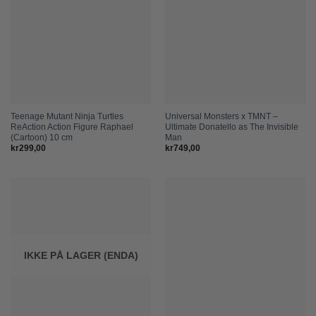
Teenage Mutant Ninja Turtles
Universal Monsters x TMNT –
ReAction Action Figure Raphael
Ultimate Donatello as The Invisible
(Cartoon) 10 cm
Man
kr
299,00
kr
749,00
IKKE PÅ LAGER (ENDA)